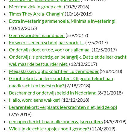
Meer muziek in groep acht
(10/5/2016)
Times They Are a-Changin’
(10/16/2016)
Extra investering ammehoela. Minimale investering!
(10/19/2016)
Geen woorden maar daden
(5/9/2017)
En weer is er een schooljaar voorbij…
(7/5/2017)
Onderwijs doet ertoe, voor ons allemaal
(10/5/2017)
Onderwijs is prachtig, en belangrijk. Dat ziet de leerkracht
wel, maar de bestuurder niet.
(12/12/2017)
Megaklassen, ophokplicht en Luizenmoeder
(2/8/2018)
Groot tekort aan leerkrachten.. Of groot tekort aan
daadkracht en investering?
(7/18/2018)
Beschamend onderwijsbeleid in Nederland
(8/31/2018)
Hallo, word eens wakker!
(12/12/2018)
Lerarentekort: verplaats leerkrachten niet, leid ze op!
(2/9/2019)
een open bericht naar alle onderwijsrecruiters
(8/9/2019)
Wie zijn de echte rupsjes nooit genoeg?
(11/4/2019)