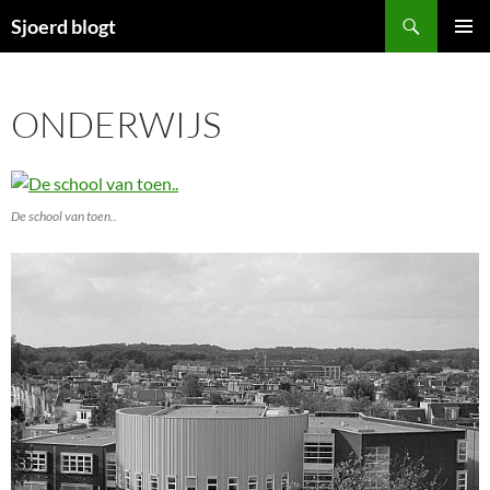
Ga
Zoeken
Sjoerd blogt
naar
PRIMAI
de
MENU
inhoud
ONDERWIJS
De school van toen..