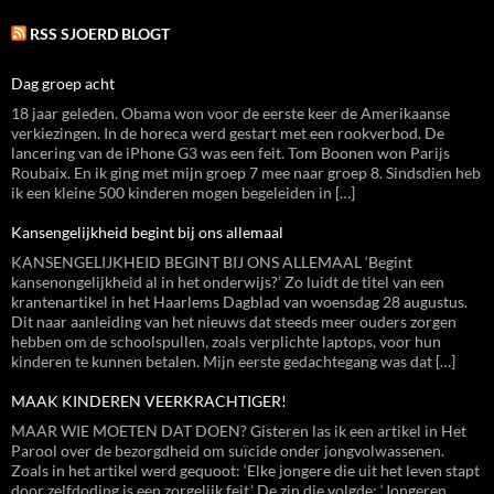
RSS SJOERD BLOGT
Dag groep acht
18 jaar geleden. Obama won voor de eerste keer de Amerikaanse
verkiezingen. In de horeca werd gestart met een rookverbod. De
lancering van de iPhone G3 was een feit. Tom Boonen won Parijs
Roubaix. En ik ging met mijn groep 7 mee naar groep 8. Sindsdien heb
ik een kleine 500 kinderen mogen begeleiden in […]
Kansengelijkheid begint bij ons allemaal
KANSENGELIJKHEID BEGINT BIJ ONS ALLEMAAL ‘Begint
kansenongelijkheid al in het onderwijs?’ Zo luidt de titel van een
krantenartikel in het Haarlems Dagblad van woensdag 28 augustus.
Dit naar aanleiding van het nieuws dat steeds meer ouders zorgen
hebben om de schoolspullen, zoals verplichte laptops, voor hun
kinderen te kunnen betalen. Mijn eerste gedachtegang was dat […]
MAAK KINDEREN VEERKRACHTIGER!
MAAR WIE MOETEN DAT DOEN? Gisteren las ik een artikel in Het
Parool over de bezorgdheid om suïcide onder jongvolwassenen.
Zoals in het artikel werd gequoot: ‘Elke jongere die uit het leven stapt
door zelfdoding is een zorgelijk feit.’ De zin die volgde: ‘Jongeren