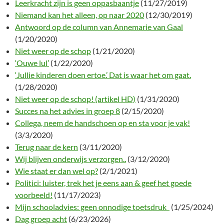
Leerkracht zijn is geen oppasbaantje
(11/27/2019)
Niemand kan het alleen, op naar 2020
(12/30/2019)
Antwoord op de column van Annemarie van Gaal
(1/20/2020)
Niet weer op de schop
(1/21/2020)
‘Ouwe lul’
(1/22/2020)
‘Jullie kinderen doen ertoe.’ Dat is waar het om gaat.
(1/28/2020)
Niet weer op de schop! (artikel HD)
(1/31/2020)
Succes na het advies in groep 8
(2/15/2020)
Collega, neem de handschoen op en sta voor je vak!
(3/3/2020)
Terug naar de kern
(3/11/2020)
Wij blijven onderwijs verzorgen..
(3/12/2020)
Wie staat er dan wel op?
(2/1/2021)
Politici: luister, trek het je eens aan & geef het goede
voorbeeld!
(11/17/2023)
Mijn schooladvies: geen onnodige toetsdruk
(1/25/2024)
Dag groep acht
(6/23/2026)