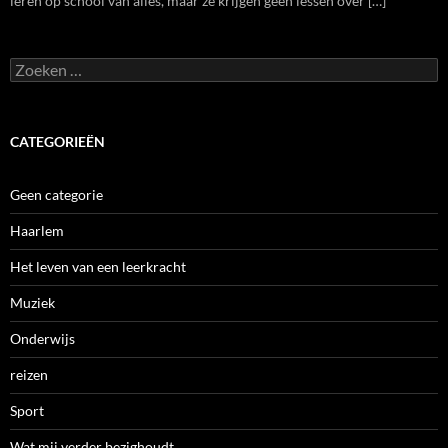
leren op school van alles, maar ze krijgen geen lessen over […]
Zoeken
naar:
CATEGORIEËN
Geen categorie
Haarlem
Het leven van een leerkracht
Muziek
Onderwijs
reizen
Sport
Wat mij verder bezighoudt