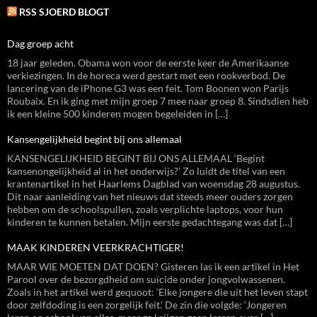
RSS SJOERD BLOGT
Dag groep acht
18 jaar geleden. Obama won voor de eerste keer de Amerikaanse
verkiezingen. In de horeca werd gestart met een rookverbod. De
lancering van de iPhone G3 was een feit. Tom Boonen won Parijs
Roubaix. En ik ging met mijn groep 7 mee naar groep 8. Sindsdien heb
ik een kleine 500 kinderen mogen begeleiden in […]
Kansengelijkheid begint bij ons allemaal
KANSENGELIJKHEID BEGINT BIJ ONS ALLEMAAL ‘Begint
kansenongelijkheid al in het onderwijs?’ Zo luidt de titel van een
krantenartikel in het Haarlems Dagblad van woensdag 28 augustus.
Dit naar aanleiding van het nieuws dat steeds meer ouders zorgen
hebben om de schoolspullen, zoals verplichte laptops, voor hun
kinderen te kunnen betalen. Mijn eerste gedachtegang was dat […]
MAAK KINDEREN VEERKRACHTIGER!
MAAR WIE MOETEN DAT DOEN? Gisteren las ik een artikel in Het
Parool over de bezorgdheid om suïcide onder jongvolwassenen.
Zoals in het artikel werd gequoot: ‘Elke jongere die uit het leven stapt
door zelfdoding is een zorgelijk feit.’ De zin die volgde: ‘Jongeren