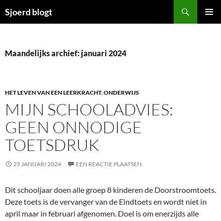
Ga
Zoeken
Sjoerd blogt
naar
PRIMAI
de
MENU
inhoud
Maandelijks archief: januari 2024
HET LEVEN VAN EEN LEERKRACHT
,
ONDERWIJS
MIJN SCHOOLADVIES:
GEEN ONNODIGE
TOETSDRUK
25 JANUARI 2024
EEN REACTIE PLAATSEN
Dit schooljaar doen alle groep 8 kinderen de Doorstroomtoets.
Deze toets is de vervanger van de Eindtoets en wordt niet in
april maar in februari afgenomen. Doel is om enerzijds alle