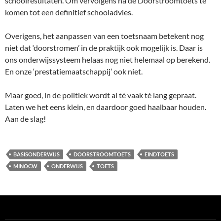
schoolresultaten. Om vervolgens na de Doorstroomtoets te
komen tot een definitief schooladvies.
Overigens, het aanpassen van een toetsnaam betekent nog
niet dat ‘doorstromen’ in de praktijk ook mogelijk is. Daar is
ons onderwijssysteem helaas nog niet helemaal op berekend.
En onze ‘prestatiemaatschappij’ ook niet.
Maar goed, in de politiek wordt al té vaak té lang gepraat.
Laten we het eens klein, en daardoor goed haalbaar houden.
Aan de slag!
BASISONDERWIJS
DOORSTROOMTOETS
EINDTOETS
MINOCW
ONDERWIJS
TOETS