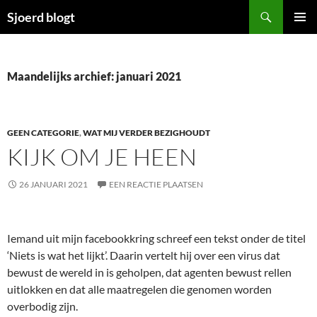
Ga
Zoeken
Sjoerd blogt
naar
PRIMAI
de
MENU
inhoud
Maandelijks archief: januari 2021
GEEN CATEGORIE
,
WAT MIJ VERDER BEZIGHOUDT
KIJK OM JE HEEN
26 JANUARI 2021
EEN REACTIE PLAATSEN
Iemand uit mijn facebookkring schreef een tekst onder de titel
‘Niets is wat het lijkt’. Daarin vertelt hij over een virus dat
bewust de wereld in is geholpen, dat agenten bewust rellen
uitlokken en dat alle maatregelen die genomen worden
overbodig zijn.