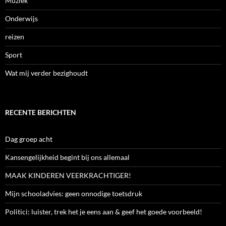
Muziek
Onderwijs
reizen
Sport
Wat mij verder bezighoudt
RECENTE BERICHTEN
Dag groep acht
Kansengelijkheid begint bij ons allemaal
MAAK KINDEREN VEERKRACHTIGER!
Mijn schooladvies: geen onnodige toetsdruk
Politici: luister, trek het je eens aan & geef het goede voorbeeld!