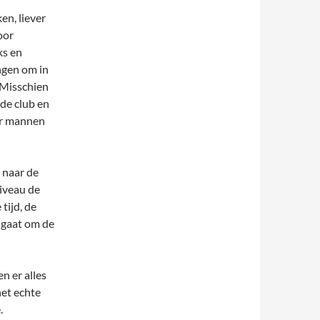
en, liever
oor
ks en
ngen om in
 Misschien
de club en
or mannen
 naar de
iveau de
tijd, de
 gaat om de
 er alles
het echte
.