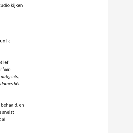
udio kijken
un ik
t lef
 ‘
een
atig iets,
 dames hét
 behaald, en
e snelst
 al