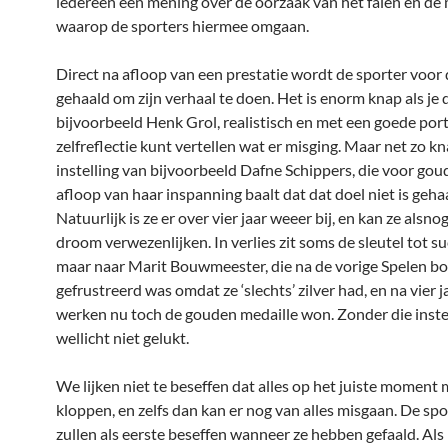
iedereen een mening over de oorzaak van het falen en de
waarop de sporters hiermee omgaan.
Direct na afloop van een prestatie wordt de sporter voor
gehaald om zijn verhaal te doen. Het is enorm knap als je 
bijvoorbeeld Henk Grol, realistisch en met een goede port
zelfreflectie kunt vertellen wat er misging. Maar net zo k
instelling van bijvoorbeeld Dafne Schippers, die voor gou
afloop van haar inspanning baalt dat dat doel niet is geha
Natuurlijk is ze er over vier jaar weeer bij, en kan ze alsno
droom verwezenlijken. In verlies zit soms de sleutel tot su
maar naar Marit Bouwmeester, die na de vorige Spelen b
gefrustreerd was omdat ze ‘slechts’ zilver had, en na vier 
werken nu toch de gouden medaille won. Zonder die instel
wellicht niet gelukt.
We lijken niet te beseffen dat alles op het juiste moment
kloppen, en zelfs dan kan er nog van alles misgaan. De spo
zullen als eerste beseffen wanneer ze hebben gefaald. Als 