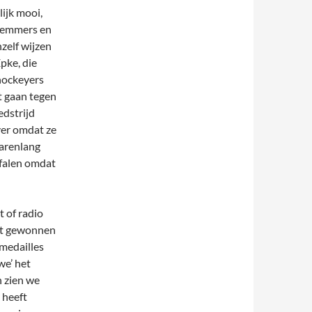
lijk mooi,
zwemmers en
hzelf wijzen
pke, die
hockeyers
t gaan tegen
edstrijd
ver omdat ze
jarenlang
 falen omdat
t of radio
dt gewonnen
 medailles
we’ het
 zien we
 heeft