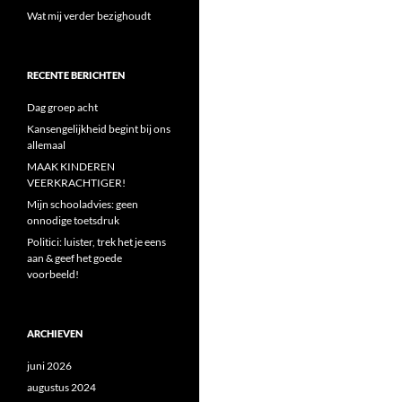
Wat mij verder bezighoudt
RECENTE BERICHTEN
Dag groep acht
Kansengelijkheid begint bij ons
allemaal
MAAK KINDEREN
VEERKRACHTIGER!
Mijn schooladvies: geen
onnodige toetsdruk
Politici: luister, trek het je eens
aan & geef het goede
voorbeeld!
ARCHIEVEN
juni 2026
augustus 2024