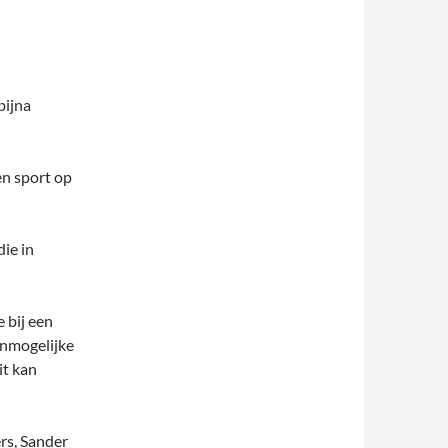
bijna
n sport op
ie in
 bij een
onmogelijke
it kan
rs, Sander