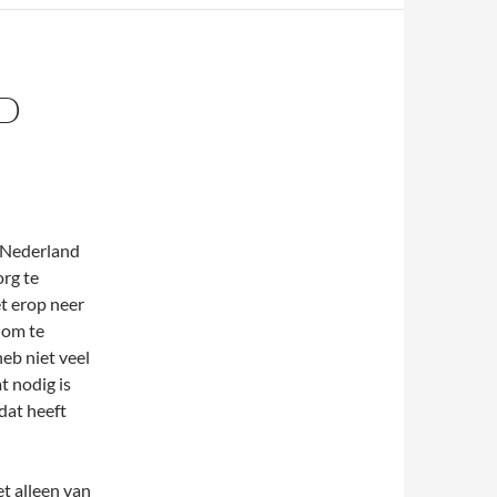
D
n Nederland
org te
t erop neer
n om te
heb niet veel
t nodig is
dat heeft
t alleen van