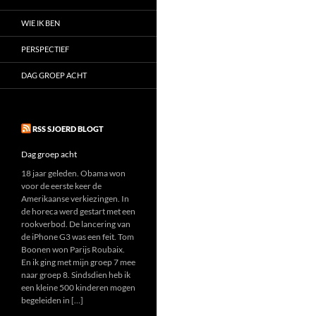
WIE IK BEN
PERSPECTIEF
DAG GROEP ACHT
RSS SJOERD BLOGT
Dag groep acht
18 jaar geleden. Obama won
voor de eerste keer de
Amerikaanse verkiezingen. In
de horeca werd gestart met een
rookverbod. De lancering van
de iPhone G3 was een feit. Tom
Boonen won Parijs Roubaix.
En ik ging met mijn groep 7 mee
naar groep 8. Sindsdien heb ik
een kleine 500 kinderen mogen
begeleiden in […]