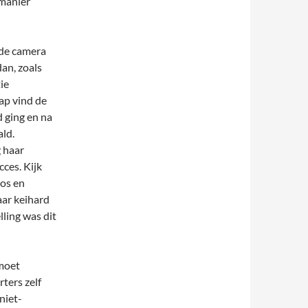
 manier
 de camera
dan, zoals
ie
nap vind de
d ging en na
ald.
g haar
cces. Kijk
oos en
jaar keihard
ling was dit
 moet
rters zelf
niet-