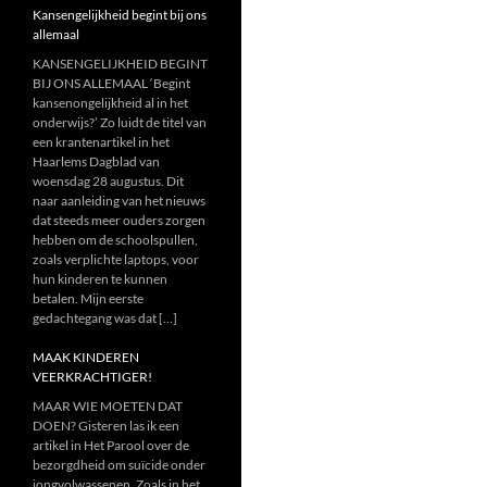
Kansengelijkheid begint bij ons
allemaal
KANSENGELIJKHEID BEGINT
BIJ ONS ALLEMAAL ‘Begint
kansenongelijkheid al in het
onderwijs?’ Zo luidt de titel van
een krantenartikel in het
Haarlems Dagblad van
woensdag 28 augustus. Dit
naar aanleiding van het nieuws
dat steeds meer ouders zorgen
hebben om de schoolspullen,
zoals verplichte laptops, voor
hun kinderen te kunnen
betalen. Mijn eerste
gedachtegang was dat […]
MAAK KINDEREN
VEERKRACHTIGER!
MAAR WIE MOETEN DAT
DOEN? Gisteren las ik een
artikel in Het Parool over de
bezorgdheid om suïcide onder
jongvolwassenen. Zoals in het