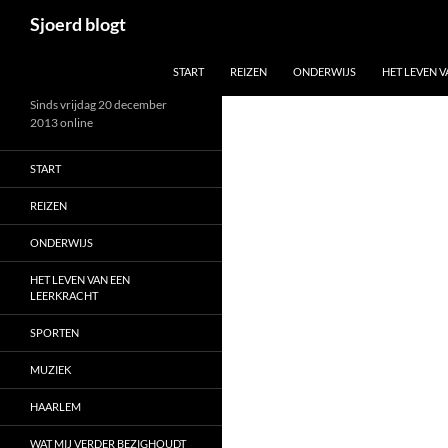
Ga
Zoeken
Sjoerd blogt
naar
de
START
REIZEN
ONDERWIJS
HET LEVEN 
inhoud
Sinds vrijdag 20 december
2013 online
START
REIZEN
ONDERWIJS
HET LEVEN VAN EEN
LEERKRACHT
SPORTEN
MUZIEK
HAARLEM
WAT MIJ VERDER BEZIGHOUDT