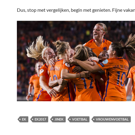
Dus, stop met vergelijken, begin met genieten. Fijne vakan
EK
EK2017
JINEK
VOETBAL
VROUWENVOETBAL