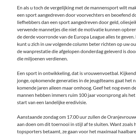
En als u toch de vergelijking met de mannensport wilt mak
een sport aangedreven door voorvechters en beoefend d
liefhebbers dan een sport aangedreven door geld, oliesjei
verwende mannetjes die niet de motivatie kunnen opbre
de derde voorronde van de Europa League alles te geven.
kunt u zich in uw volgende column beter richten op uw ou
de wanprestatie die afgelopen donderdag geleverd is do
die miljoenen verdienen.
Een sport in ontwikkeling, dat is vrouwenvoetbal. Kijkend
jonge, opkomende generaties in de jeugdteams gaat het n
komende jaren alleen maar omhoog. Geef het nog even de 
mannen hebben immers ruim 100 jaar voorsprong als het
start van een landelijke eredivisie.
Aanstaande zondag om 17.00 uur zullen de Oranjevrouwen
aan doen om dit toernooi in stijl af te sluiten. Want zoals 
topsporters betaamt, ze gaan voor het maximaal haalbare