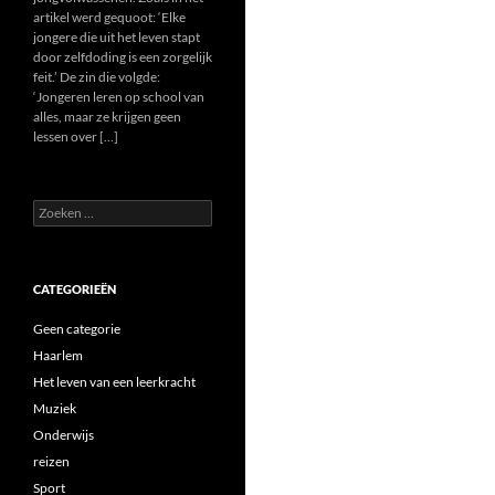
artikel werd gequoot: ‘Elke
jongere die uit het leven stapt
door zelfdoding is een zorgelijk
feit.’ De zin die volgde:
‘Jongeren leren op school van
alles, maar ze krijgen geen
lessen over […]
Zoeken
naar:
CATEGORIEËN
Geen categorie
Haarlem
Het leven van een leerkracht
Muziek
Onderwijs
reizen
Sport