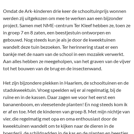
Omdat de Ark-kinderen drie keer de schooltuinprijs wonnen
werden zij uitgekozen om mee te werken aan een bijzonder
project. Samen met NME-centrum Ter Kleef hebben ze, toen ze
in groep 7 en 8 zaten, een beestjestuin ontworpen en
gebouwd. Nog steeds kun je als je door de kweektuinen
wandelt deze tuin bezoeken. Ter herinnering staat er een
bankje met de naam van de school in een mozaïek verwerkt.
Aan alles hebben ze meegeholpen, van het graven van de vijver
tot het bouwen van de brug en de insectenwand.
Het zijn bijzondere plekken in Haarlem, de schooltuinen en de
stadskweektuin. Vroeg speelden wij er al regelmatig, bij de
ruïne en in de kassen. Daar zagen we voor het eerst een
bananenboom, en vleesetende planten! En nog steeds kom ik
er af en toe. Met de kinderen van groep 8. Met mijn nichtje van
vier, die regelmatig met opa en oma enthousiast door de
kweektuinen wandelt om te kijken naar de dieren in de
boerderij, de schildpadden in de kas en de planten en beestjes