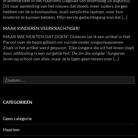
krantenartikel in het Haarlems Dagblad van woensdag 28 augustus.
Dit naar aanleiding van het nieuws dat steeds meer ouders zorgen
hebben om de schoolspullen, zoals verplichte laptops, voor hun
kinderen te kunnen betalen. Mijn eerste gedachtegang was dat […]
MAAK KINDEREN VEERKRACHTIGER!
MAAR WIE MOETEN DAT DOEN? Gisteren las ik een artikel in Het
Parool over de bezorgdheid om suïcide onder jongvolwassenen.
Zoals in het artikel werd gequoot: ‘Elke jongere die uit het leven stapt
door zelfdoding is een zorgelijk feit.’ De zin die volgde: ‘Jongeren
leren op school van alles, maar ze krijgen geen lessen over […]
Zoeken
naar:
CATEGORIEËN
Geen categorie
Haarlem