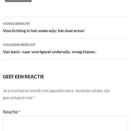
Bericht
VORIG BERICHT
navigatie
Voorlichting in het onderwijs: het doet ertoe!
VOLGEND BERICHT
Van basis- naar voortgezet onderwijs, vroeg kiezen..
GEEF EEN REACTIE
Je e-mailadres wordt niet gepubliceerd.
Vereiste velden zijn
gemarkeerd met
*
Reactie
*