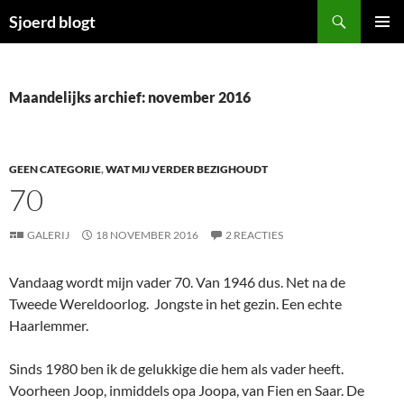
Ga
Zoeken
Sjoerd blogt
naar
PRIMAI
de
MENU
inhoud
Maandelijks archief: november 2016
GEEN CATEGORIE
,
WAT MIJ VERDER BEZIGHOUDT
70
GALERIJ
18 NOVEMBER 2016
2 REACTIES
Vandaag wordt mijn vader 70. Van 1946 dus. Net na de
Tweede Wereldoorlog. Jongste in het gezin. Een echte
Haarlemmer.
Sinds 1980 ben ik de gelukkige die hem als vader heeft.
Voorheen Joop, inmiddels opa Joopa, van Fien en Saar. De