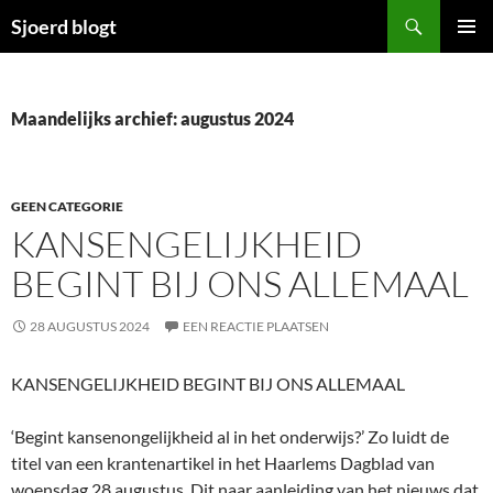
Ga
Zoeken
Sjoerd blogt
naar
PRIMAI
de
MENU
inhoud
Maandelijks archief: augustus 2024
GEEN CATEGORIE
KANSENGELIJKHEID
BEGINT BIJ ONS ALLEMAAL
28 AUGUSTUS 2024
EEN REACTIE PLAATSEN
KANSENGELIJKHEID BEGINT BIJ ONS ALLEMAAL
‘Begint kansenongelijkheid al in het onderwijs?’ Zo luidt de
titel van een krantenartikel in het Haarlems Dagblad van
woensdag 28 augustus. Dit naar aanleiding van het nieuws dat