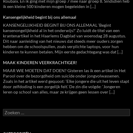
Roubaix. En ik ging met mijn groep 7 mee naar groep 8. Sindsdien heb
ik een kleine 500 kinderen mogen begeleiden in […]
Kansengelijkheid begint bij ons allemaal
KANSENGELIJKHEID BEGINT BIJ ONS ALLEMAAL ‘Begint
kansenongelijkheid al in het onderwijs?’ Zo luidt de titel van een
krantenartikel in het Haarlems Dagblad van woensdag 28 augustus.
Dit naar aanleiding van het nieuws dat steeds meer ouders zorgen
hebben om de schoolspullen, zoals verplichte laptops, voor hun
kinderen te kunnen betalen. Mijn eerste gedachtegang was dat […]
MAAK KINDEREN VEERKRACHTIGER!
MAAR WIE MOETEN DAT DOEN? Gisteren las ik een artikel in Het
Parool over de bezorgdheid om suïcide onder jongvolwassenen.
Zoals in het artikel werd gequoot: ‘Elke jongere die uit het leven stapt
door zelfdoding is een zorgelijk feit.’ De zin die volgde: ‘Jongeren
leren op school van alles, maar ze krijgen geen lessen over […]
Zoeken
naar: