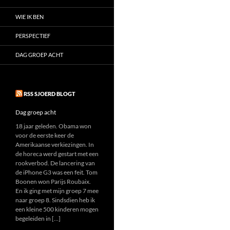
WIE IK BEN
PERSPECTIEF
DAG GROEP ACHT
RSS SJOERD BLOGT
Dag groep acht
18 jaar geleden. Obama won
voor de eerste keer de
Amerikaanse verkiezingen. In
de horeca werd gestart met een
rookverbod. De lancering van
de iPhone G3 was een feit. Tom
Boonen won Parijs Roubaix.
En ik ging met mijn groep 7 mee
naar groep 8. Sindsdien heb ik
een kleine 500 kinderen mogen
begeleiden in […]