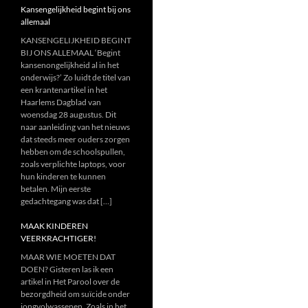
Kansengelijkheid begint bij ons
allemaal
KANSENGELIJKHEID BEGINT
BIJ ONS ALLEMAAL ‘Begint
kansenongelijkheid al in het
onderwijs?’ Zo luidt de titel van
een krantenartikel in het
Haarlems Dagblad van
woensdag 28 augustus. Dit
naar aanleiding van het nieuws
dat steeds meer ouders zorgen
hebben om de schoolspullen,
zoals verplichte laptops, voor
hun kinderen te kunnen
betalen. Mijn eerste
gedachtegang was dat […]
MAAK KINDEREN
VEERKRACHTIGER!
MAAR WIE MOETEN DAT
DOEN? Gisteren las ik een
artikel in Het Parool over de
bezorgdheid om suïcide onder
jongvolwassenen. Zoals in het