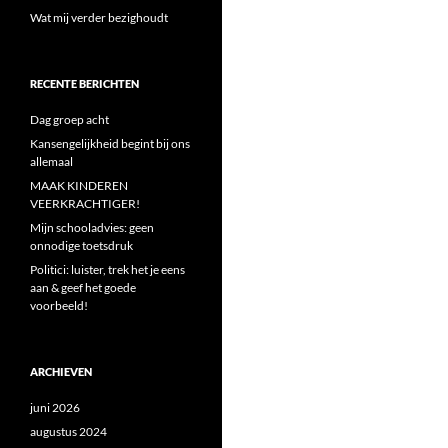
Wat mij verder bezighoudt
RECENTE BERICHTEN
Dag groep acht
Kansengelijkheid begint bij ons
allemaal
MAAK KINDEREN
VEERKRACHTIGER!
Mijn schooladvies: geen
onnodige toetsdruk
Politici: luister, trek het je eens
aan & geef het goede
voorbeeld!
ARCHIEVEN
juni 2026
augustus 2024