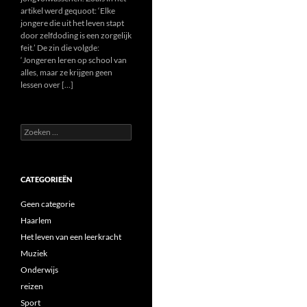
artikel werd gequoot: ‘Elke
jongere die uit het leven stapt
door zelfdoding is een zorgelijk
feit.’ De zin die volgde:
‘Jongeren leren op school van
alles, maar ze krijgen geen
lessen over […]
Zoeken
naar:
CATEGORIEËN
Geen categorie
Haarlem
Het leven van een leerkracht
Muziek
Onderwijs
reizen
Sport