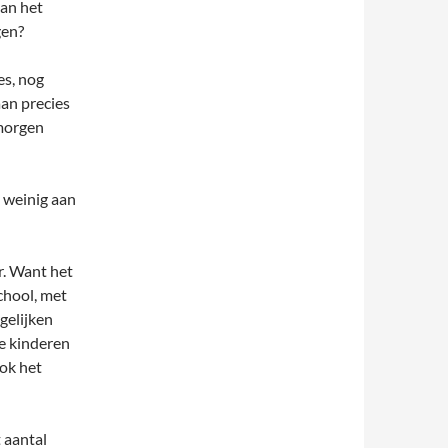
van het
gen?
les, nog
aan precies
 morgen
e weinig aan
r. Want het
school, met
gelijken
de kinderen
ok het
t aantal