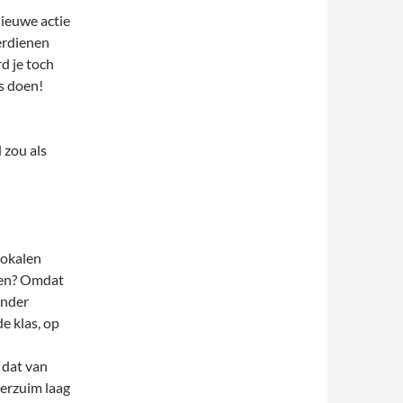
nieuwe actie
erdienen
d je toch
s doen!
 zou als
lokalen
den? Omdat
inder
e klas, op
 dat van
erzuim laag