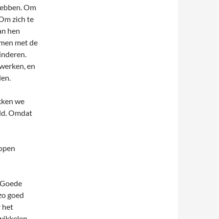
 hebben. Om
Om zich te
an hen
amen met de
inderen.
 werken, en
len.
ukken we
eld. Omdat
lopen
. Goede
 zo goed
r het
wikkelen,