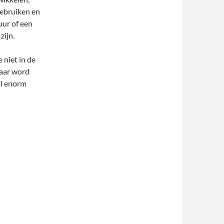
gebruiken en
uur of een
zijn.
 niet in de
daar word
al enorm