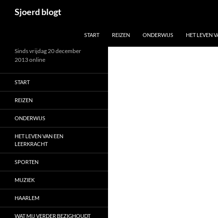
Ga
Zoeken
Sjoerd blogt
naar
de
START
REIZEN
ONDERWIJS
HET LEVEN 
inhoud
Sinds vrijdag 20 december
2013 online
START
REIZEN
ONDERWIJS
HET LEVEN VAN EEN
LEERKRACHT
SPORTEN
MUZIEK
HAARLEM
WAT MIJ VERDER BEZIGHOUDT