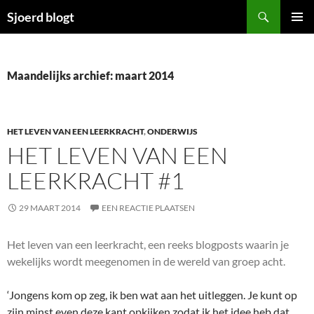
Ga
Zoeken
Sjoerd blogt
naar
PRIMAI
de
MENU
inhoud
Maandelijks archief: maart 2014
HET LEVEN VAN EEN LEERKRACHT
,
ONDERWIJS
HET LEVEN VAN EEN
LEERKRACHT #1
29 MAART 2014
EEN REACTIE PLAATSEN
Het leven van een leerkracht, een reeks blogposts waarin je
wekelijks wordt meegenomen in de wereld van groep acht.
‘Jongens kom op zeg, ik ben wat aan het uitleggen. Je kunt op
zijn minst even deze kant opkijken zodat ik het idee heb dat