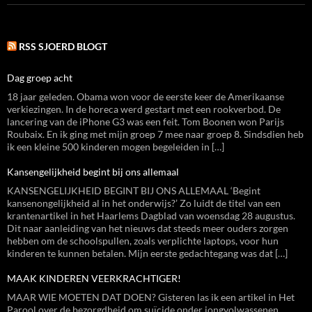
RSS SJOERD BLOGT
Dag groep acht
18 jaar geleden. Obama won voor de eerste keer de Amerikaanse
verkiezingen. In de horeca werd gestart met een rookverbod. De
lancering van de iPhone G3 was een feit. Tom Boonen won Parijs
Roubaix. En ik ging met mijn groep 7 mee naar groep 8. Sindsdien heb
ik een kleine 500 kinderen mogen begeleiden in […]
Kansengelijkheid begint bij ons allemaal
KANSENGELIJKHEID BEGINT BIJ ONS ALLEMAAL ‘Begint
kansenongelijkheid al in het onderwijs?’ Zo luidt de titel van een
krantenartikel in het Haarlems Dagblad van woensdag 28 augustus.
Dit naar aanleiding van het nieuws dat steeds meer ouders zorgen
hebben om de schoolspullen, zoals verplichte laptops, voor hun
kinderen te kunnen betalen. Mijn eerste gedachtegang was dat […]
MAAK KINDEREN VEERKRACHTIGER!
MAAR WIE MOETEN DAT DOEN? Gisteren las ik een artikel in Het
Parool over de bezorgdheid om suïcide onder jongvolwassenen.