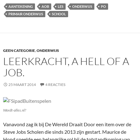
AANTEKENING
AOB
LES
ONDERWIJS
PO
PRIMAIR ONDERWIJS
SCHOOL
GEEN CATEGORIE
,
ONDERWIJS
LEERKRACHT, A HELL OF A
JOB.
25 MAART 2014
4 REACTIES
Wordt-alles.nl?
Vanavond zag ik bij De Wereld Draait Door een item over de
Steve Jobs Scholen die sinds 2013 zijn gestart. Maurice de
Hond speelde een belangrijke rol bij de totstandkoming van