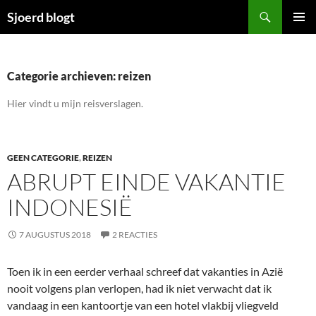
Ga
Zoeken
Sjoerd blogt
naar
PRIMAI
de
MENU
inhoud
Categorie archieven: reizen
Hier vindt u mijn reisverslagen.
GEEN CATEGORIE
,
REIZEN
ABRUPT EINDE VAKANTIE
INDONESIË
7 AUGUSTUS 2018
2 REACTIES
Toen ik in een eerder verhaal schreef dat vakanties in Azië
nooit volgens plan verlopen, had ik niet verwacht dat ik
vandaag in een kantoortje van een hotel vlakbij vliegveld