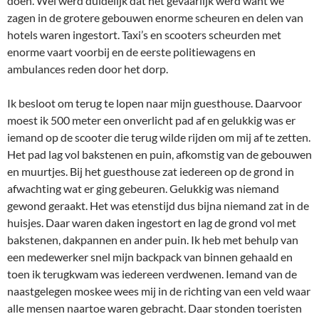
doen. Wel werd duidelijk dat het gevaarlijk werd want we
zagen in de grotere gebouwen enorme scheuren en delen van
hotels waren ingestort. Taxi’s en scooters scheurden met
enorme vaart voorbij en de eerste politiewagens en
ambulances reden door het dorp.
Ik besloot om terug te lopen naar mijn guesthouse. Daarvoor
moest ik 500 meter een onverlicht pad af en gelukkig was er
iemand op de scooter die terug wilde rijden om mij af te zetten.
Het pad lag vol bakstenen en puin, afkomstig van de gebouwen
en muurtjes. Bij het guesthouse zat iedereen op de grond in
afwachting wat er ging gebeuren. Gelukkig was niemand
gewond geraakt. Het was etenstijd dus bijna niemand zat in de
huisjes. Daar waren daken ingestort en lag de grond vol met
bakstenen, dakpannen en ander puin. Ik heb met behulp van
een medewerker snel mijn backpack van binnen gehaald en
toen ik terugkwam was iedereen verdwenen. Iemand van de
naastgelegen moskee wees mij in de richting van een veld waar
alle mensen naartoe waren gebracht. Daar stonden toeristen