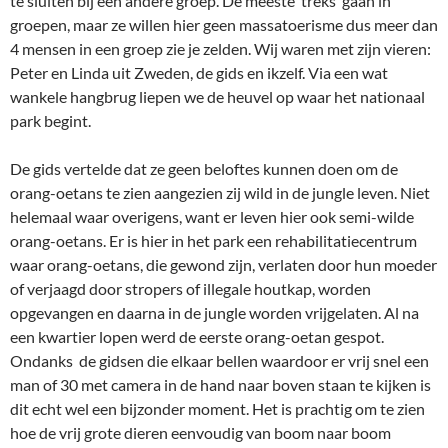
te sluiten bij een andere groep. De meeste ‘treks’ gaan in
groepen, maar ze willen hier geen massatoerisme dus meer dan
4 mensen in een groep zie je zelden. Wij waren met zijn vieren:
Peter en Linda uit Zweden, de gids en ikzelf. Via een wat
wankele hangbrug liepen we de heuvel op waar het nationaal
park begint.
De gids vertelde dat ze geen beloftes kunnen doen om de
orang-oetans te zien aangezien zij wild in de jungle leven. Niet
helemaal waar overigens, want er leven hier ook semi-wilde
orang-oetans. Er is hier in het park een rehabilitatiecentrum
waar orang-oetans, die gewond zijn, verlaten door hun moeder
of verjaagd door stropers of illegale houtkap, worden
opgevangen en daarna in de jungle worden vrijgelaten. Al na
een kwartier lopen werd de eerste orang-oetan gespot.
Ondanks de gidsen die elkaar bellen waardoor er vrij snel een
man of 30 met camera in de hand naar boven staan te kijken is
dit echt wel een bijzonder moment. Het is prachtig om te zien
hoe de vrij grote dieren eenvoudig van boom naar boom