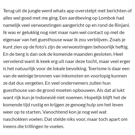
Terug uit de jungle werd whats app overstelpt met berichten of
alles wel goed met me ging. Een aardbeving op Lombok had
namelijk veel verwoestingen aangericht op en rond de Rinjani.
Ik was er gelukkig nog niet maar nam wel contact op met de
eigenaar van het guesthouse waar ik zou verblijven. Zoals je
kunt zien op de foto’s zijn de verwoestingen behoorlijk heftig.
En de berg is dan ook de komende maanden gesloten. Heel
vervelend want ik keek erg uit naar deze tocht, maar veel erger
is het natuurlijk voor de lokale bevolking. Toerisme is daar een
van de weinige bronnen van inkomsten en voorlopig kunnen
ze dat dus vergeten. En veel ondernemers zullen hun
guesthouse van de grond moeten opbouwen. Als dat al lukt
want rijk kun je Indonesië niet noemen. Hopelijk blijft het de
komende tijd rustig en krijgen ze genoeg hulp om het leven
weer op te starten. Vanochtend kon je nog wel wat
naschokken voelen. Dat stelde niks voor, maar toch apart om
ineens die trillingen te voelen.