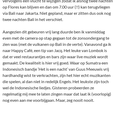
vervolgens een vlucht te wijzigen zodat ik alsnog twee nachten
op Flores kan blijven en dan om 7.00 uur (!!) kan terugvliegen
via Bali naar Jakarta. Niet gepland, maar er zitten dus ook nog
twee nachten Bali in het verschiet.
Aangezien dit gebeuren vrij lang duurde ben ik vanmiddag
even met de camera op stap gegaan tot de zonsondergang te
zien was (met de vulkanen op Bali in de verte). Vanavond ga ik
naar Happy Café, een tip van Jacq. Het leuke van Lombok is
dat er veel restaurantjes en bars zijn waar live muziek wordt
gemaakt. De kwaliteit is hier vrij goed. Waar op Sumatra een
Indonesisch bandje ‘Het is een nacht’ van Guus Meeuwis vrij
hardhandig wist te verkrachten, zijn het hier echt muzikanten
die spelen, al dan niet in redelijk Engels. Het leukste zijn toch
wel de Indonesische liedjes. Gisteren probeerden ze
regelmatig mij mee te laten zingen maar dat laat ik (voorlopig)
nog even aan me voorbijgaan. Maar, zeg nooit nooit.