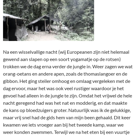
Na een wisselvallige nacht (wij Europeanen zijn niet helemaal
gewend aan slapen op een soort yogamatje op de rotsen)
trokken we de dag erna verder de jungle in. Weer zagen we wat
orang-oetans en andere apen, zoals de thomaslangoer en de
gibbon. Het ging steiler omhoog en omlaag vergeleken met de
dag ervoor, maar het was ook veel rustiger waardoor je het
gevoel had alleen in de jungle te zijn. Omdat het vrijwel de hele
nacht geregend had was het nat en modderig, en dat maakte
de kans op bloedzuigers groter. Natuurlijk was ik de gelukkige,
maar vrij snel had de gids hem van mijn been gehaald. Dit keer
kwamen we iets vroeger aan bij het tweede kamp, waar we
weer konden zwemmen. Terwijl we na het eten bij een vuurtje