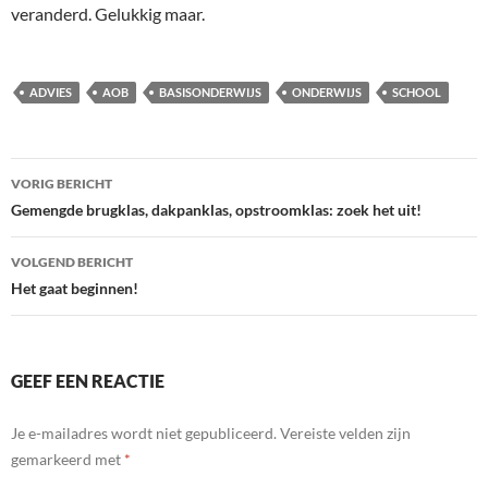
veranderd. Gelukkig maar.
ADVIES
AOB
BASISONDERWIJS
ONDERWIJS
SCHOOL
Bericht
VORIG BERICHT
navigatie
Gemengde brugklas, dakpanklas, opstroomklas: zoek het uit!
VOLGEND BERICHT
Het gaat beginnen!
GEEF EEN REACTIE
Je e-mailadres wordt niet gepubliceerd.
Vereiste velden zijn
gemarkeerd met
*