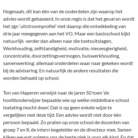
Nogmaals, dit kan één van de onderdelen zijn waarop het
advies wordt gebaseerd. In onze regio is dat het geval en wordt
het zgn ‘uitstroomprofiel’ met daarop die ontwikkeling van
drie jaar meegegeven aan het VO. Maar een basisschool kijkt
natuurlijk verder dan alleen naar die toetsuitslagen.
Werkhouding, zelfstandigheid, motivatie, nieuwsgierigheid,
concentratie, doorzettingsvermogen, huiswerkhouding,
samenwerking: allemaal onderdelen waar naar gekeken wordt
bij de advisering. En natuurlijk de andere resultaten die
worden behaald op school.
Ton van Haperen verwijst naar de jaren 50 toen ‘de
hoofdonderwijzer bepaalde wie op welke middelbare school
toelating mocht doen’. Dat is op geen enkele wijze te
vergelijken met deze tijd. Een advies wordt niet door één
persoon bepaald. Zo praten op onze school de docenten van
groep 7 en 8, de intern begeleider en de directeur mee. Samen
kijken we wat volgens ons de beste plek is voor elk kind. En dat