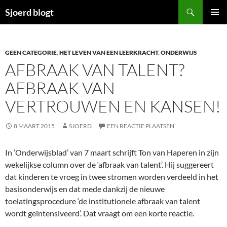
Ga
Zoeken
Sjoerd blogt
naar
PRIMAI
de
MENU
inhoud
GEEN CATEGORIE
,
HET LEVEN VAN EEN LEERKRACHT
,
ONDERWIJS
AFBRAAK VAN TALENT?
AFBRAAK VAN
VERTROUWEN EN KANSEN!
8 MAART 2015
SJOERD
EEN REACTIE PLAATSEN
In ‘Onderwijsblad’ van 7 maart schrijft Ton van Haperen in zijn
wekelijkse column over de ‘afbraak van talent’. Hij suggereert
dat kinderen te vroeg in twee stromen worden verdeeld in het
basisonderwijs en dat mede dankzij de nieuwe
toelatingsprocedure ‘de institutionele afbraak van talent
wordt geïntensiveerd’. Dat vraagt om een korte reactie.