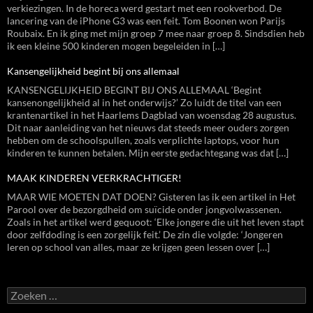
verkiezingen. In de horeca werd gestart met een rookverbod. De
lancering van de iPhone G3 was een feit. Tom Boonen won Parijs
Roubaix. En ik ging met mijn groep 7 mee naar groep 8. Sindsdien heb
ik een kleine 500 kinderen mogen begeleiden in […]
Kansengelijkheid begint bij ons allemaal
KANSENGELIJKHEID BEGINT BIJ ONS ALLEMAAL ‘Begint
kansenongelijkheid al in het onderwijs?’ Zo luidt de titel van een
krantenartikel in het Haarlems Dagblad van woensdag 28 augustus.
Dit naar aanleiding van het nieuws dat steeds meer ouders zorgen
hebben om de schoolspullen, zoals verplichte laptops, voor hun
kinderen te kunnen betalen. Mijn eerste gedachtegang was dat […]
MAAK KINDEREN VEERKRACHTIGER!
MAAR WIE MOETEN DAT DOEN? Gisteren las ik een artikel in Het
Parool over de bezorgdheid om suïcide onder jongvolwassenen.
Zoals in het artikel werd gequoot: ‘Elke jongere die uit het leven stapt
door zelfdoding is een zorgelijk feit.’ De zin die volgde: ‘Jongeren
leren op school van alles, maar ze krijgen geen lessen over […]
Zoeken
naar: