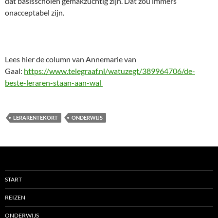
dat basisscholen gemakzuchtig zijn. Dat zou immers
onacceptabel zijn.
Lees hier de column van Annemarie van
Gaal:
https://www.telegraaf.nl/watuzegt/389964706/de-
beste-leraren-staan-aan-wal
LERARENTEKORT
ONDERWIJS
START
REIZEN
ONDERWIJS