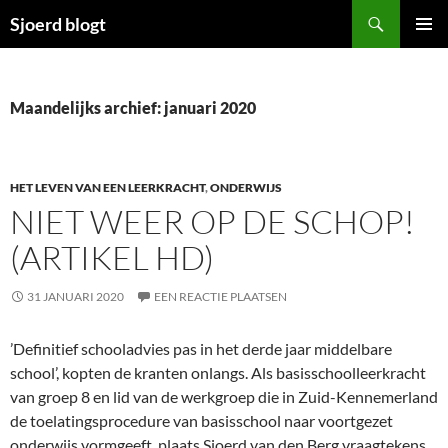
Ga
Zoeken
Sjoerd blogt
naar
PRIMAI
de
MENU
inhoud
Maandelijks archief: januari 2020
HET LEVEN VAN EEN LEERKRACHT
,
ONDERWIJS
NIET WEER OP DE SCHOP!
(ARTIKEL HD)
31 JANUARI 2020
EEN REACTIE PLAATSEN
’Definitief schooladvies pas in het derde jaar middelbare
school’, kopten de kranten onlangs. Als basisschoolleerkracht
van groep 8 en lid van de werkgroep die in Zuid-Kennemerland
de toelatingsprocedure van basisschool naar voortgezet
onderwijs vormgeeft, plaats Sjoerd van den Berg vraagtekens