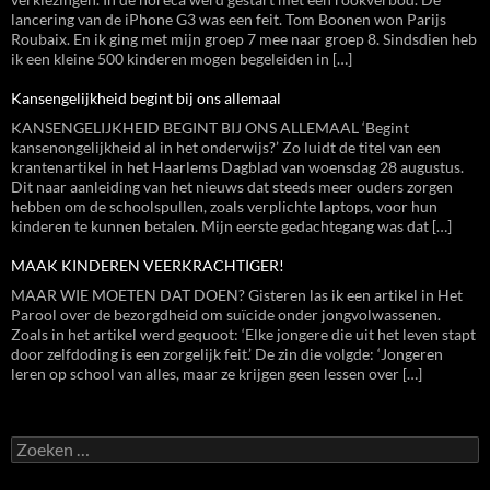
lancering van de iPhone G3 was een feit. Tom Boonen won Parijs
Roubaix. En ik ging met mijn groep 7 mee naar groep 8. Sindsdien heb
ik een kleine 500 kinderen mogen begeleiden in […]
Kansengelijkheid begint bij ons allemaal
KANSENGELIJKHEID BEGINT BIJ ONS ALLEMAAL ‘Begint
kansenongelijkheid al in het onderwijs?’ Zo luidt de titel van een
krantenartikel in het Haarlems Dagblad van woensdag 28 augustus.
Dit naar aanleiding van het nieuws dat steeds meer ouders zorgen
hebben om de schoolspullen, zoals verplichte laptops, voor hun
kinderen te kunnen betalen. Mijn eerste gedachtegang was dat […]
MAAK KINDEREN VEERKRACHTIGER!
MAAR WIE MOETEN DAT DOEN? Gisteren las ik een artikel in Het
Parool over de bezorgdheid om suïcide onder jongvolwassenen.
Zoals in het artikel werd gequoot: ‘Elke jongere die uit het leven stapt
door zelfdoding is een zorgelijk feit.’ De zin die volgde: ‘Jongeren
leren op school van alles, maar ze krijgen geen lessen over […]
Zoeken
naar: