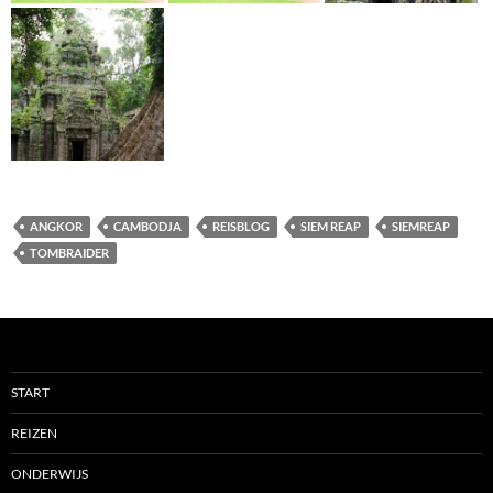
ANGKOR
CAMBODJA
REISBLOG
SIEM REAP
SIEMREAP
TOMBRAIDER
START
REIZEN
ONDERWIJS