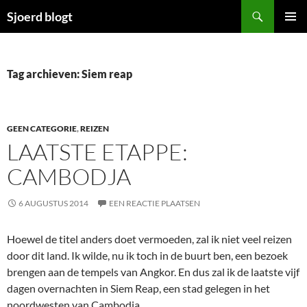
Ga
Zoeken
Sjoerd blogt
naar
PRIMAI
de
MENU
inhoud
Tag archieven: Siem reap
GEEN CATEGORIE
,
REIZEN
LAATSTE ETAPPE:
CAMBODJA
6 AUGUSTUS 2014
EEN REACTIE PLAATSEN
Hoewel de titel anders doet vermoeden, zal ik niet veel reizen
door dit land. Ik wilde, nu ik toch in de buurt ben, een bezoek
brengen aan de tempels van Angkor. En dus zal ik de laatste vijf
dagen overnachten in Siem Reap, een stad gelegen in het
noordwesten van Cambodja.