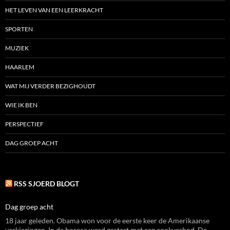
HET LEVEN VAN EEN LEERKRACHT
SPORTEN
MUZIEK
HAARLEM
WAT MIJ VERDER BEZIGHOUDT
WIE IK BEN
PERSPECTIEF
DAG GROEP ACHT
RSS SJOERD BLOGT
Dag groep acht
18 jaar geleden. Obama won voor de eerste keer de Amerikaanse
verkiezingen. In de horeca werd gestart met een rookverbod. De