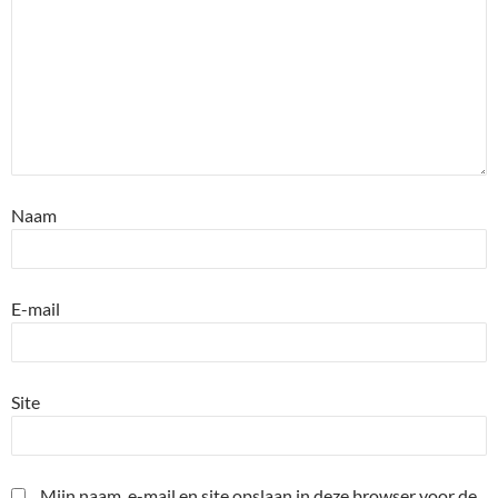
Naam
E-mail
Site
Mijn naam, e-mail en site opslaan in deze browser voor de