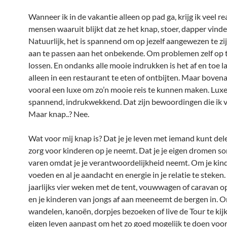
Wanneer ik in de vakantie alleen op pad ga, krijg ik veel re
mensen waaruit blijkt dat ze het knap, stoer, dapper vinde
Natuurlijk, het is spannend om op jezelf aangewezen te zi
aan te passen aan het onbekende. Om problemen zelf op
lossen. En ondanks alle mooie indrukken is het af en toe l
alleen in een restaurant te eten of ontbijten. Maar bovenal
vooral een luxe om zo’n mooie reis te kunnen maken. Luxe,
spannend, indrukwekkend. Dat zijn bewoordingen die ik v
Maar knap..? Nee.
Wat voor mij knap is? Dat je je leven met iemand kunt del
zorg voor kinderen op je neemt. Dat je je eigen dromen so
varen omdat je je verantwoordelijkheid neemt. Om je kin
voeden en al je aandacht en energie in je relatie te steken.
jaarlijks vier weken met de tent, vouwwagen of caravan o
en je kinderen van jongs af aan meeneemt de bergen in. O
wandelen, kanoën, dorpjes bezoeken of live de Tour te kijk
eigen leven aanpast om het zo goed mogelijk te doen voor