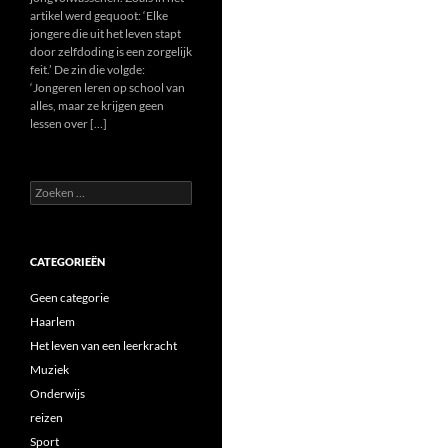
artikel werd gequoot: ‘Elke
jongere die uit het leven stapt
door zelfdoding is een zorgelijk
feit.’ De zin die volgde:
‘Jongeren leren op school van
alles, maar ze krijgen geen
lessen over […]
Zoeken
naar:
CATEGORIEËN
Geen categorie
Haarlem
Het leven van een leerkracht
Muziek
Onderwijs
reizen
Sport