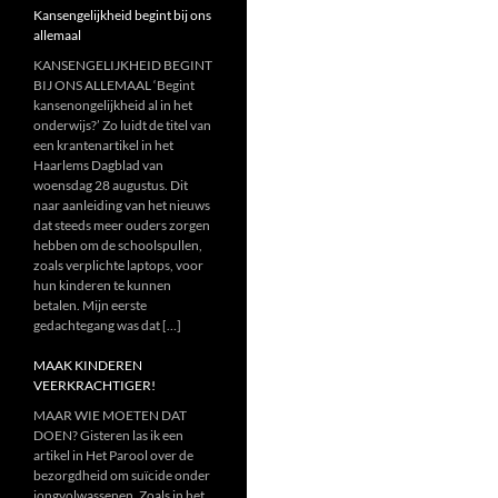
Kansengelijkheid begint bij ons
allemaal
KANSENGELIJKHEID BEGINT
BIJ ONS ALLEMAAL ‘Begint
kansenongelijkheid al in het
onderwijs?’ Zo luidt de titel van
een krantenartikel in het
Haarlems Dagblad van
woensdag 28 augustus. Dit
naar aanleiding van het nieuws
dat steeds meer ouders zorgen
hebben om de schoolspullen,
zoals verplichte laptops, voor
hun kinderen te kunnen
betalen. Mijn eerste
gedachtegang was dat […]
MAAK KINDEREN
VEERKRACHTIGER!
MAAR WIE MOETEN DAT
DOEN? Gisteren las ik een
artikel in Het Parool over de
bezorgdheid om suïcide onder
jongvolwassenen. Zoals in het