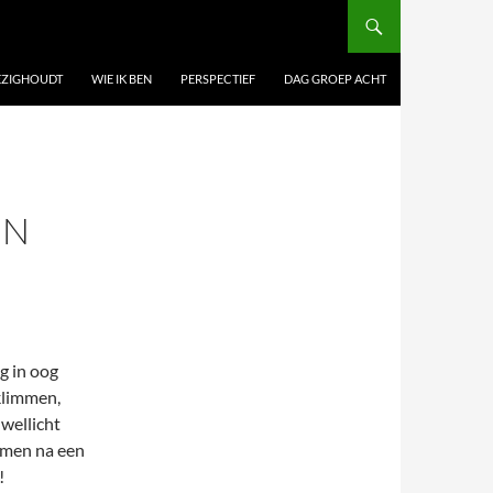
BEZIGHOUDT
WIE IK BEN
PERSPECTIEF
DAG GROEP ACHT
EN
g in oog
klimmen,
wellicht
omen na een
!