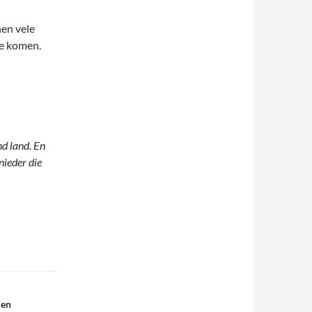
hen vele
ie komen.
d land. En
nieder die
 en