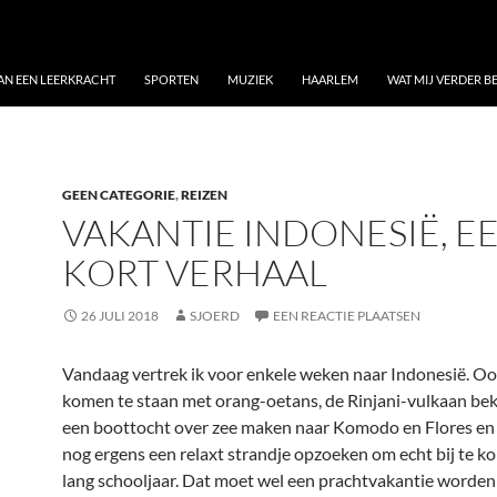
VAN EEN LEERKRACHT
SPORTEN
MUZIEK
HAARLEM
WAT MIJ VERDER 
GEEN CATEGORIE
,
REIZEN
VAKANTIE INDONESIË, E
KORT VERHAAL
26 JULI 2018
SJOERD
EEN REACTIE PLAATSEN
Vandaag vertrek ik voor enkele weken naar Indonesië. Oo
komen te staan met orang-oetans, de Rinjani-vulkaan be
een boottocht over zee maken naar Komodo en Flores en 
nog ergens een relaxt strandje opzoeken om echt bij te k
lang schooljaar. Dat moet wel een prachtvakantie worden