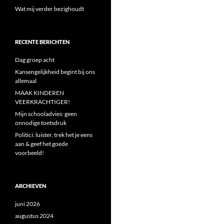
Wat mij verder bezighoudt
RECENTE BERICHTEN
Dag groep acht
Kansengelijkheid begint bij ons
allemaal
MAAK KINDEREN
VEERKRACHTIGER!
Mijn schooladvies: geen
onnodige toetsdruk
Politici: luister, trek het je eens
aan & geef het goede
voorbeeld!
ARCHIEVEN
juni 2026
augustus 2024