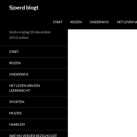
Ga
Zoeken
Sjoerd blogt
naar
de
START
REIZEN
ONDERWIJS
HET LEVEN 
inhoud
Sinds vrijdag 20 december
2013 online
START
REIZEN
ONDERWIJS
HET LEVEN VAN EEN
LEERKRACHT
SPORTEN
MUZIEK
HAARLEM
WAT MIJ VERDER BEZIGHOUDT