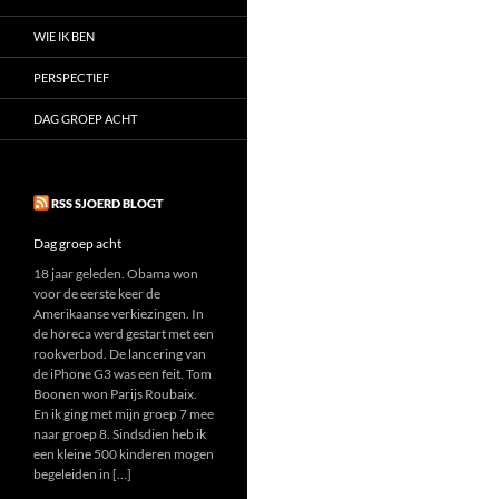
WIE IK BEN
PERSPECTIEF
DAG GROEP ACHT
RSS SJOERD BLOGT
Dag groep acht
18 jaar geleden. Obama won
voor de eerste keer de
Amerikaanse verkiezingen. In
de horeca werd gestart met een
rookverbod. De lancering van
de iPhone G3 was een feit. Tom
Boonen won Parijs Roubaix.
En ik ging met mijn groep 7 mee
naar groep 8. Sindsdien heb ik
een kleine 500 kinderen mogen
begeleiden in […]