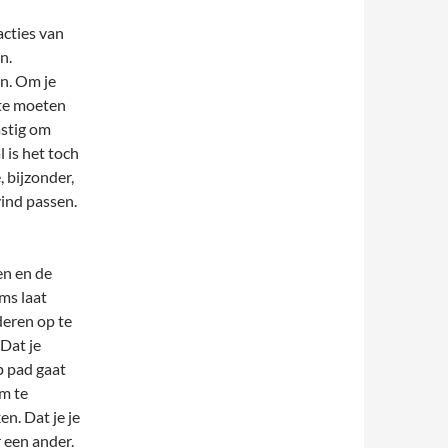
acties van
n.
jn. Om je
 te moeten
astig om
 is het toch
 bijzonder,
ind passen.
en en de
ms laat
deren op te
 Dat je
p pad gaat
m te
en. Dat je je
 een ander.