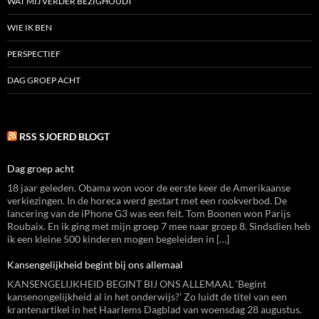
WAT MIJ VERDER BEZIGHOUDT
WIE IK BEN
PERSPECTIEF
DAG GROEP ACHT
RSS SJOERD BLOGT
Dag groep acht
18 jaar geleden. Obama won voor de eerste keer de Amerikaanse
verkiezingen. In de horeca werd gestart met een rookverbod. De
lancering van de iPhone G3 was een feit. Tom Boonen won Parijs
Roubaix. En ik ging met mijn groep 7 mee naar groep 8. Sindsdien heb
ik een kleine 500 kinderen mogen begeleiden in […]
Kansengelijkheid begint bij ons allemaal
KANSENGELIJKHEID BEGINT BIJ ONS ALLEMAAL ‘Begint
kansenongelijkheid al in het onderwijs?’ Zo luidt de titel van een
krantenartikel in het Haarlems Dagblad van woensdag 28 augustus.