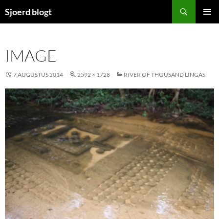
Ga
Zoeken
Sjoerd blogt
naar
PRIMAI
de
MENU
inhoud
IMAGE
7 AUGUSTUS 2014
2592 × 1728
RIVER OF THOUSAND LINGAS