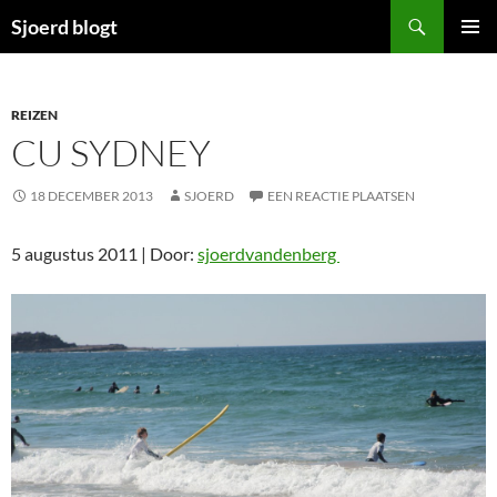
Ga
Zoeken
Sjoerd blogt
naar
PRIMAI
de
MENU
inhoud
REIZEN
CU SYDNEY
18 DECEMBER 2013
SJOERD
EEN REACTIE PLAATSEN
5 augustus 2011 | Door:
sjoerdvandenberg