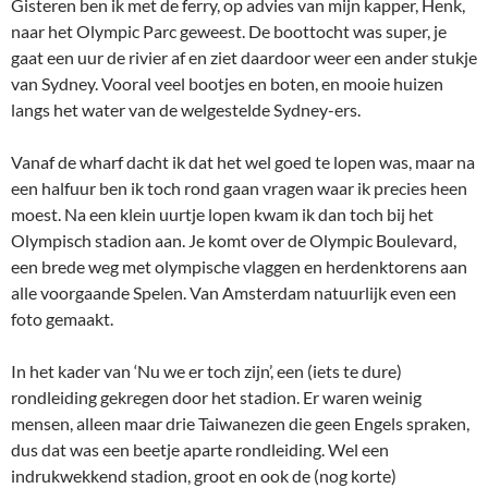
Gisteren ben ik met de ferry, op advies van mijn kapper, Henk,
naar het Olympic Parc geweest. De boottocht was super, je
gaat een uur de rivier af en ziet daardoor weer een ander stukje
van Sydney. Vooral veel bootjes en boten, en mooie huizen
langs het water van de welgestelde Sydney-ers.
Vanaf de wharf dacht ik dat het wel goed te lopen was, maar na
een halfuur ben ik toch rond gaan vragen waar ik precies heen
moest. Na een klein uurtje lopen kwam ik dan toch bij het
Olympisch stadion aan. Je komt over de Olympic Boulevard,
een brede weg met olympische vlaggen en herdenktorens aan
alle voorgaande Spelen. Van Amsterdam natuurlijk even een
foto gemaakt.
In het kader van ‘Nu we er toch zijn’, een (iets te dure)
rondleiding gekregen door het stadion. Er waren weinig
mensen, alleen maar drie Taiwanezen die geen Engels spraken,
dus dat was een beetje aparte rondleiding. Wel een
indrukwekkend stadion, groot en ook de (nog korte)