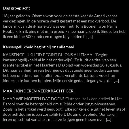
Dag groep acht
18 jaar geleden. Obama won voor de eerste keer de Amerikaanse
verkiezingen. In de horeca werd gestart met een rookverbod. De
lancering van de iPhone G3 was een feit. Tom Boonen won Parijs
Roubaix. En ik ging met mijn groep 7 mee naar groep 8. Sindsdien heb
ik een kleine 500 kinderen mogen begeleiden in […]
Kansengelijkheid begint bij ons allemaal
KANSENGELIJKHEID BEGINT BIJ ONS ALLEMAAL ‘Begint
kansenongelijkheid al in het onderwijs?’ Zo luidt de titel van een
krantenartikel in het Haarlems Dagblad van woensdag 28 augustus.
Dit naar aanleiding van het nieuws dat steeds meer ouders zorgen
hebben om de schoolspullen, zoals verplichte laptops, voor hun
kinderen te kunnen betalen. Mijn eerste gedachtegang was dat […]
MAAK KINDEREN VEERKRACHTIGER!
MAAR WIE MOETEN DAT DOEN? Gisteren las ik een artikel in Het
Parool over de bezorgdheid om suïcide onder jongvolwassenen.
Zoals in het artikel werd gequoot: ‘Elke jongere die uit het leven stapt
door zelfdoding is een zorgelijk feit.’ De zin die volgde: ‘Jongeren
leren op school van alles, maar ze krijgen geen lessen over […]