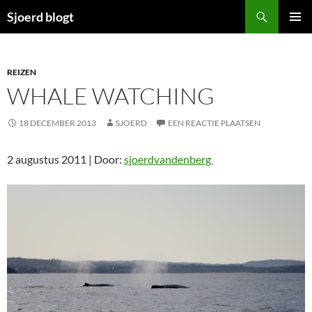
Ga
Zoeken
Sjoerd blogt
naar
PRIMAI
de
MENU
inhoud
REIZEN
WHALE WATCHING
18 DECEMBER 2013
SJOERD
EEN REACTIE PLAATSEN
2 augustus 2011 | Door:
sjoerdvandenberg