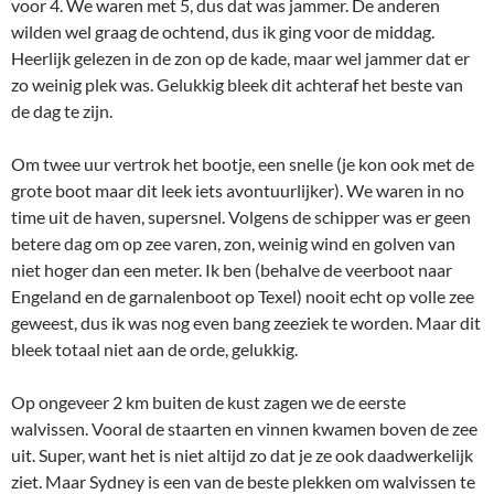
voor 4. We waren met 5, dus dat was jammer. De anderen
wilden wel graag de ochtend, dus ik ging voor de middag.
Heerlijk gelezen in de zon op de kade, maar wel jammer dat er
zo weinig plek was. Gelukkig bleek dit achteraf het beste van
de dag te zijn.
Om twee uur vertrok het bootje, een snelle (je kon ook met de
grote boot maar dit leek iets avontuurlijker). We waren in no
time uit de haven, supersnel. Volgens de schipper was er geen
betere dag om op zee varen, zon, weinig wind en golven van
niet hoger dan een meter. Ik ben (behalve de veerboot naar
Engeland en de garnalenboot op Texel) nooit echt op volle zee
geweest, dus ik was nog even bang zeeziek te worden. Maar dit
bleek totaal niet aan de orde, gelukkig.
Op ongeveer 2 km buiten de kust zagen we de eerste
walvissen. Vooral de staarten en vinnen kwamen boven de zee
uit. Super, want het is niet altijd zo dat je ze ook daadwerkelijk
ziet. Maar Sydney is een van de beste plekken om walvissen te