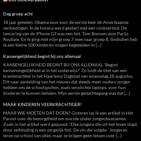
Dag groep acht
18 jaar geleden. Obama won voor de eerste keer de Amerikaanse
verkiezingen. In de horeca werd gestart met een rookverbod. De
lancering van de iPhone G3 was een feit. Tom Boonen won Parijs
Roubaix. En ik ging met mijn groep 7 mee naar groep 8. Sindsdien heb
ik een kleine 500 kinderen mogen begeleiden in […]
Kansengelijkheid begint bij ons allemaal
KANSENGELIJKHEID BEGINT BIJ ONS ALLEMAAL ‘Begint
kansenongelijkheid al in het onderwijs?’ Zo luidt de titel van een
krantenartikel in het Haarlems Dagblad van woensdag 28 augustus.
Dit naar aanleiding van het nieuws dat steeds meer ouders zorgen
hebben om de schoolspullen, zoals verplichte laptops, voor hun
kinderen te kunnen betalen. Mijn eerste gedachtegang was dat […]
MAAK KINDEREN VEERKRACHTIGER!
MAAR WIE MOETEN DAT DOEN? Gisteren las ik een artikel in Het
Parool over de bezorgdheid om suïcide onder jongvolwassenen.
Zoals in het artikel werd gequoot: ‘Elke jongere die uit het leven stapt
door zelfdoding is een zorgelijk feit.’ De zin die volgde: ‘Jongeren
leren op school van alles, maar ze krijgen geen lessen over […]