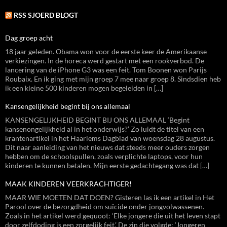
RSS SJOERD BLOGT
Dag groep acht
18 jaar geleden. Obama won voor de eerste keer de Amerikaanse
verkiezingen. In de horeca werd gestart met een rookverbod. De
lancering van de iPhone G3 was een feit. Tom Boonen won Parijs
Roubaix. En ik ging met mijn groep 7 mee naar groep 8. Sindsdien heb
ik een kleine 500 kinderen mogen begeleiden in […]
Kansengelijkheid begint bij ons allemaal
KANSENGELIJKHEID BEGINT BIJ ONS ALLEMAAL ‘Begint
kansenongelijkheid al in het onderwijs?’ Zo luidt de titel van een
krantenartikel in het Haarlems Dagblad van woensdag 28 augustus.
Dit naar aanleiding van het nieuws dat steeds meer ouders zorgen
hebben om de schoolspullen, zoals verplichte laptops, voor hun
kinderen te kunnen betalen. Mijn eerste gedachtegang was dat […]
MAAK KINDEREN VEERKRACHTIGER!
MAAR WIE MOETEN DAT DOEN? Gisteren las ik een artikel in Het
Parool over de bezorgdheid om suïcide onder jongvolwassenen.
Zoals in het artikel werd gequoot: ‘Elke jongere die uit het leven stapt
door zelfdoding is een zorgelijk feit.’ De zin die volgde: ‘Jongeren