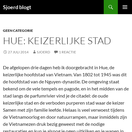
Ga
Zoeken
Sjoerd blogt
naar
PRIMAI
de
MENU
inhoud
GEEN CATEGORIE
HUE: KEIZERLIJKE STAD
27 JULI 2014
SJOERD
1 REACTIE
De afgelopen drie dagen heb ik doorgebracht in Hue, de
keizerlijke hoofdstad van Vietnam. Van 1802 tot 1945 was dit
de hoofdstad van de Nguyen-dynastie. De omgeving staat
bekend om de vele tempels en pagode, en in het midden van de
stad langs de parfumrivier vind je de citadel: de oude
keizerlijke stad en de verboden purperen stad waar de keizer
Samen met zijn familie leefde. Helaas is veel verwoest tijdens
de Vietnamoorlog en door natuurrampen, maar inmiddels zijn
de Vietnamezen druk bezig geweest met de nodige
restauraties en kun je alsnog je ogen uitkijken en je wanen in