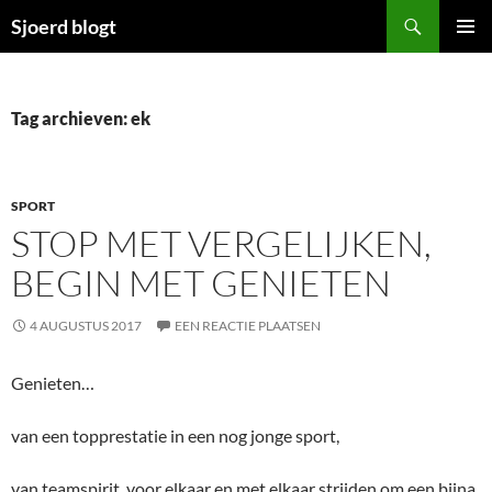
Ga
Zoeken
Sjoerd blogt
naar
PRIMAI
de
MENU
inhoud
Tag archieven: ek
SPORT
STOP MET VERGELIJKEN,
BEGIN MET GENIETEN
4 AUGUSTUS 2017
EEN REACTIE PLAATSEN
Genieten…
van een topprestatie in een nog jonge sport,
van teamspirit, voor elkaar en met elkaar strijden om een bijna