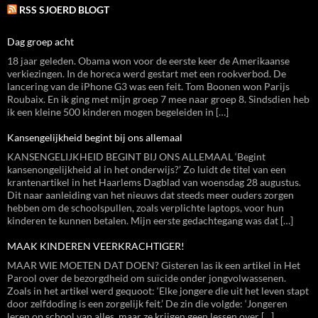
RSS SJOERD BLOGT
Dag groep acht
18 jaar geleden. Obama won voor de eerste keer de Amerikaanse
verkiezingen. In de horeca werd gestart met een rookverbod. De
lancering van de iPhone G3 was een feit. Tom Boonen won Parijs
Roubaix. En ik ging met mijn groep 7 mee naar groep 8. Sindsdien heb
ik een kleine 500 kinderen mogen begeleiden in […]
Kansengelijkheid begint bij ons allemaal
KANSENGELIJKHEID BEGINT BIJ ONS ALLEMAAL ‘Begint
kansenongelijkheid al in het onderwijs?’ Zo luidt de titel van een
krantenartikel in het Haarlems Dagblad van woensdag 28 augustus.
Dit naar aanleiding van het nieuws dat steeds meer ouders zorgen
hebben om de schoolspullen, zoals verplichte laptops, voor hun
kinderen te kunnen betalen. Mijn eerste gedachtegang was dat […]
MAAK KINDEREN VEERKRACHTIGER!
MAAR WIE MOETEN DAT DOEN? Gisteren las ik een artikel in Het
Parool over de bezorgdheid om suïcide onder jongvolwassenen.
Zoals in het artikel werd gequoot: ‘Elke jongere die uit het leven stapt
door zelfdoding is een zorgelijk feit.’ De zin die volgde: ‘Jongeren
leren op school van alles, maar ze krijgen geen lessen over […]