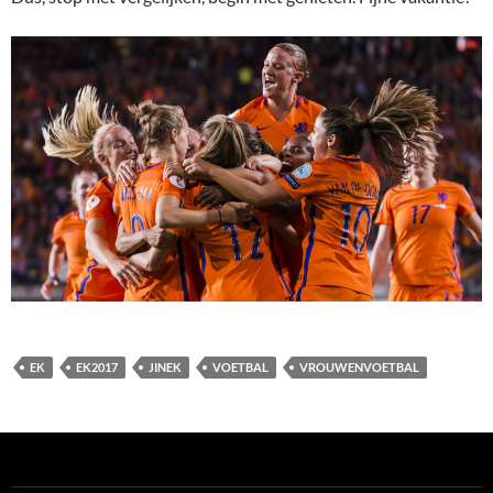
EK
EK2017
JINEK
VOETBAL
VROUWENVOETBAL