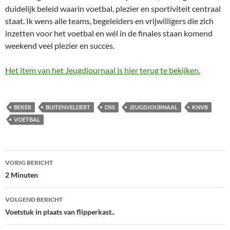
duidelijk beleid waarin voetbal, plezier en sportiviteit centraal
staat. Ik wens alle teams, begeleiders en vrijwilligers die zich
inzetten voor het voetbal en wél in de finales staan komend
weekend veel plezier en succes.
Het item van het Jeugdjournaal is hier terug te bekijken.
BEKER
BUITENVELDERT
DSS
JEUGDJOURNAAL
KNVB
VOETBAL
Bericht
VORIG BERICHT
navigatie
2 Minuten
VOLGEND BERICHT
Voetstuk in plaats van flipperkast..