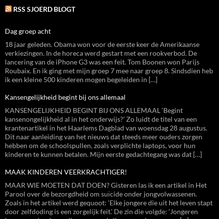
RSS SJOERD BLOGT
Dag groep acht
18 jaar geleden. Obama won voor de eerste keer de Amerikaanse
verkiezingen. In de horeca werd gestart met een rookverbod. De
lancering van de iPhone G3 was een feit. Tom Boonen won Parijs
Roubaix. En ik ging met mijn groep 7 mee naar groep 8. Sindsdien heb
ik een kleine 500 kinderen mogen begeleiden in […]
Kansengelijkheid begint bij ons allemaal
KANSENGELIJKHEID BEGINT BIJ ONS ALLEMAAL ‘Begint
kansenongelijkheid al in het onderwijs?’ Zo luidt de titel van een
krantenartikel in het Haarlems Dagblad van woensdag 28 augustus.
Dit naar aanleiding van het nieuws dat steeds meer ouders zorgen
hebben om de schoolspullen, zoals verplichte laptops, voor hun
kinderen te kunnen betalen. Mijn eerste gedachtegang was dat […]
MAAK KINDEREN VEERKRACHTIGER!
MAAR WIE MOETEN DAT DOEN? Gisteren las ik een artikel in Het
Parool over de bezorgdheid om suïcide onder jongvolwassenen.
Zoals in het artikel werd gequoot: ‘Elke jongere die uit het leven stapt
door zelfdoding is een zorgelijk feit.’ De zin die volgde: ‘Jongeren