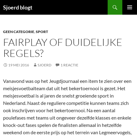
Ga
Zoeken
Sjoerd blogt
naar
PRIMAI
de
MENU
inhoud
GEEN CATEGORIE
,
SPORT
FAIRPLAY OF DUIDELIJKE
REGELS?
19 MEI 2016
SJOERD
1 REACTIE
Vanavond was op het Jeugdjournaal een item te zien over een
meisjesvoetbalteam dat uit het bekertoernooi is gezet. Het
meisjesvoetbal is al jaren de snelst groeiende sport in
Nederland. Naast de reguliere competitie kunnen teams zich
ook inschrijven voor het bekertoernooi. Na een aantal
poulefases met teams uit ongeveer dezelfde klasses en enkele
knock-out fases spelen de finalisten allemaal in hetzelfde
weekend om de eerste prijs op het terrein van Legmeervogels,