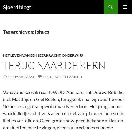
Ga
Zoeken
Sjoerd blogt
naar
PRIMAI
de
MENU
inhoud
Tag archieven: lohues
HET LEVEN VAN EEN LEERKRACHT
,
ONDERWIJS
TERUG NAAR DE KERN
11 MAART 2020
EEN REACTIE PLAATSEN
Vanavond keek ik naar DWDD. Aan tafel zat Douwe Bob die,
met Matthijs en Giel Beelen, terugkeek naar zijn auditie voor
‘de beste singer songwriter van Nederland’. Het programma
waarin liedjesschrijvers alleen met gitaar, piano en hun stem
liedjes vertolkten. Geen grote show, geen bekende artiesten
om duetten mee te zingen, geen sluikreclames en mede