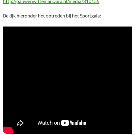
http://pauwenwitteman.vara.nl/media/310155
Bekijk hieronder het optreden bij het Sportgala: