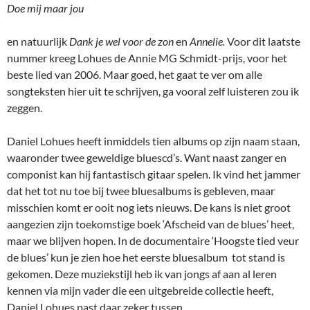
Doe mij maar jou
en natuurlijk
Dank je wel voor de zon
en
Annelie.
Voor dit laatste
nummer kreeg Lohues de Annie MG Schmidt-prijs, voor het
beste lied van 2006. Maar goed, het gaat te ver om alle
songteksten hier uit te schrijven, ga vooral zelf luisteren zou ik
zeggen.
Daniel Lohues heeft inmiddels tien albums op zijn naam staan,
waaronder twee geweldige bluescd’s. Want naast zanger en
componist kan hij fantastisch gitaar spelen. Ik vind het jammer
dat het tot nu toe bij twee bluesalbums is gebleven, maar
misschien komt er ooit nog iets nieuws. De kans is niet groot
aangezien zijn toekomstige boek ‘Afscheid van de blues’ heet,
maar we blijven hopen. In de documentaire ‘Hoogste tied veur
de blues’ kun je zien hoe het eerste bluesalbum tot stand is
gekomen. Deze muziekstijl heb ik van jongs af aan al leren
kennen via mijn vader die een uitgebreide collectie heeft,
Daniel Lohues past daar zeker tussen.