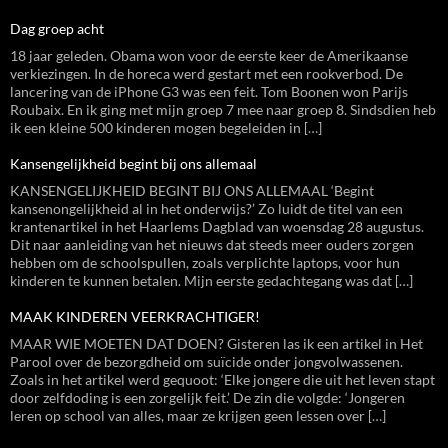
Dag groep acht
18 jaar geleden. Obama won voor de eerste keer de Amerikaanse
verkiezingen. In de horeca werd gestart met een rookverbod. De
lancering van de iPhone G3 was een feit. Tom Boonen won Parijs
Roubaix. En ik ging met mijn groep 7 mee naar groep 8. Sindsdien heb
ik een kleine 500 kinderen mogen begeleiden in […]
Kansengelijkheid begint bij ons allemaal
KANSENGELIJKHEID BEGINT BIJ ONS ALLEMAAL ‘Begint
kansenongelijkheid al in het onderwijs?’ Zo luidt de titel van een
krantenartikel in het Haarlems Dagblad van woensdag 28 augustus.
Dit naar aanleiding van het nieuws dat steeds meer ouders zorgen
hebben om de schoolspullen, zoals verplichte laptops, voor hun
kinderen te kunnen betalen. Mijn eerste gedachtegang was dat […]
MAAK KINDEREN VEERKRACHTIGER!
MAAR WIE MOETEN DAT DOEN? Gisteren las ik een artikel in Het
Parool over de bezorgdheid om suïcide onder jongvolwassenen.
Zoals in het artikel werd gequoot: ‘Elke jongere die uit het leven stapt
door zelfdoding is een zorgelijk feit.’ De zin die volgde: ‘Jongeren
leren op school van alles, maar ze krijgen geen lessen over […]