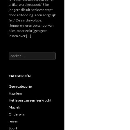
artikel werd gequoot: ‘Elke
jongere die uit het leven stapt
door zelfdoding is een zorgelijk
feit.’ De zin die volgde:
‘Jongeren leren op school van
alles, maar ze krijgen geen
lessen over […]
Zoeken
naar:
CATEGORIEËN
Geen categorie
Haarlem
Het leven van een leerkracht
Muziek
Onderwijs
reizen
Sport