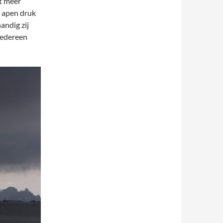
t meer
 apen druk
andig zij
iedereen