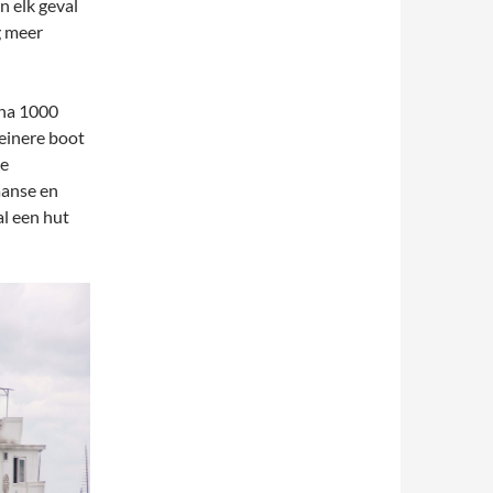
n elk geval
g meer
jna 1000
einere boot
ie
aanse en
l een hut