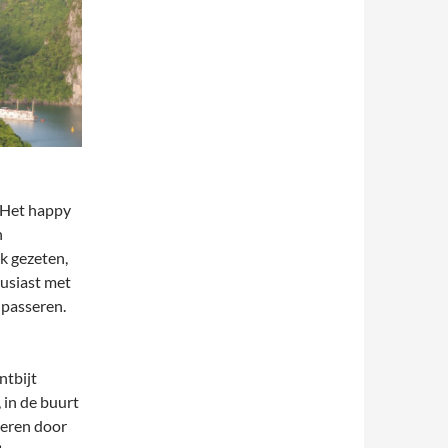
. Het happy
n
k gezeten,
usiast met
 passeren.
ntbijt
 in de buurt
oeren door