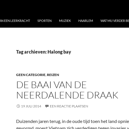
VAN EEN LEERKRACHT
SPORTEN
MUZIEK
HAARLEM
WAT MIJ VERDER 
Tag archieven: Halong bay
GEEN CATEGORIE
,
REIZEN
DE BAAI VAN DE
NEERDALENDE DRAAK
19 JULI 2014
EEN REACTIE PLAATSEN
Duizenden jaren terug, in de oude tijd toen het land opn
gevormd, moest Vietnam zich verdedigen tegen invasies v