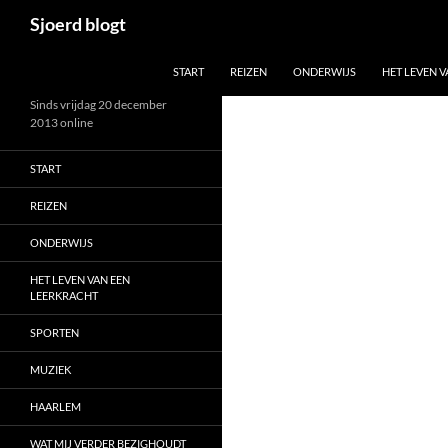
Ga
Zoeken
Sjoerd blogt
naar
de
START
REIZEN
ONDERWIJS
HET LEVEN 
inhoud
Sinds vrijdag 20 december
2013 online
START
REIZEN
ONDERWIJS
HET LEVEN VAN EEN
LEERKRACHT
SPORTEN
MUZIEK
HAARLEM
WAT MIJ VERDER BEZIGHOUDT