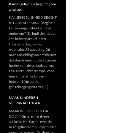
Kansengelijkheid begint bij ons
allemaal
KANSENGELIJKHEID BEGINT
BIJ ONS ALLEMAAL ‘Begint
kansenongelijkheid al in het
onderwijs?’ Zo luidt de titel van
een krantenartikel in het
Haarlems Dagblad van
woensdag 28 augustus. Dit
naar aanleiding van het nieuws
dat steeds meer ouders zorgen
hebben om de schoolspullen,
zoals verplichte laptops, voor
hun kinderen te kunnen
betalen. Mijn eerste
gedachtegang was dat […]
MAAK KINDEREN
VEERKRACHTIGER!
MAAR WIE MOETEN DAT
DOEN? Gisteren las ik een
artikel in Het Parool over de
bezorgdheid om suïcide onder
jongvolwassenen. Zoals in het