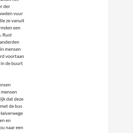
r der
puwden vuur
ie ze vanuit
ormden een
. Rust
eranderden
 in mensen
erd voortaan
in de buurt
mensen
n mensen
lijk dat deze
k met de bus
 Halverwege
den en
zou naar een