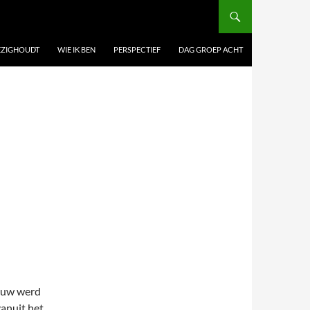
BEZIGHOUDT
WIE IK BEN
PERSPECTIEF
DAG GROEP ACHT
ieuw werd
anuit het