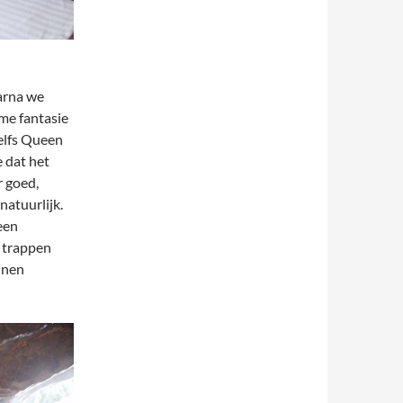
arna we
me fantasie
zelfs Queen
e dat het
r goed,
natuurlijk.
een
 trappen
nnen