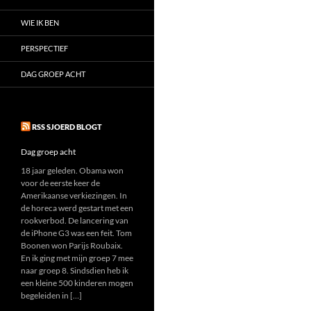
WIE IK BEN
PERSPECTIEF
DAG GROEP ACHT
RSS SJOERD BLOGT
Dag groep acht
18 jaar geleden. Obama won
voor de eerste keer de
Amerikaanse verkiezingen. In
de horeca werd gestart met een
rookverbod. De lancering van
de iPhone G3 was een feit. Tom
Boonen won Parijs Roubaix.
En ik ging met mijn groep 7 mee
naar groep 8. Sindsdien heb ik
een kleine 500 kinderen mogen
begeleiden in […]