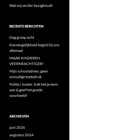
Wat mij verder bezighoudt
RECENTE BERICHTEN
Dag groep acht
Kansengelijkheid begint bij ons
allemaal
MAAK KINDEREN
VEERKRACHTIGER!
Mijn schooladvies: geen
onnodige toetsdruk
Politici: luister, trek het je eens
aan & geef het goede
voorbeeld!
ARCHIEVEN
juni 2026
augustus 2024