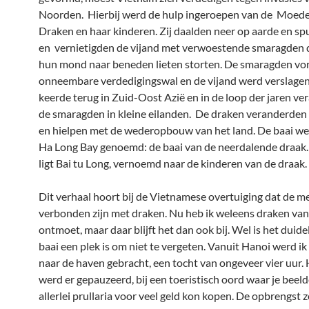
Noorden. Hierbij werd de hulp ingeroepen van de Moede
Draken en haar kinderen. Zij daalden neer op aarde en s
en vernietigden de vijand met verwoestende smaragden d
hun mond naar beneden lieten storten. De smaragden v
onneembare verdedigingswal en de vijand werd verslagen
keerde terug in Zuid-Oost Azië en in de loop der jaren v
de smaragden in kleine eilanden. De draken veranderden
en hielpen met de wederopbouw van het land. De baai w
Ha Long Bay genoemd: de baai van de neerdalende draak. 
ligt Bai tu Long, vernoemd naar de kinderen van de draak.
Dit verhaal hoort bij de Vietnamese overtuiging dat de 
verbonden zijn met draken. Nu heb ik weleens draken va
ontmoet, maar daar blijft het dan ook bij. Wel is het duide
baai een plek is om niet te vergeten. Vanuit Hanoi werd i
naar de haven gebracht, een tocht van ongeveer vier uur.
werd er gepauzeerd, bij een toeristisch oord waar je beel
allerlei prullaria voor veel geld kon kopen. De opbrengst 