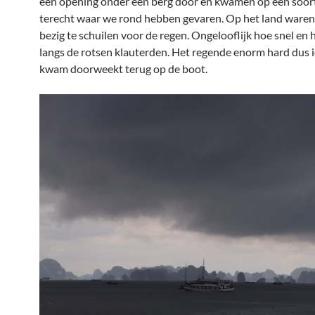
een opening onder een berg door en kwamen op een soor
terecht waar we rond hebben gevaren. Op het land waren
bezig te schuilen voor de regen. Ongelooflijk hoe snel en h
langs de rotsen klauterden. Het regende enorm hard dus 
kwam doorweekt terug op de boot.