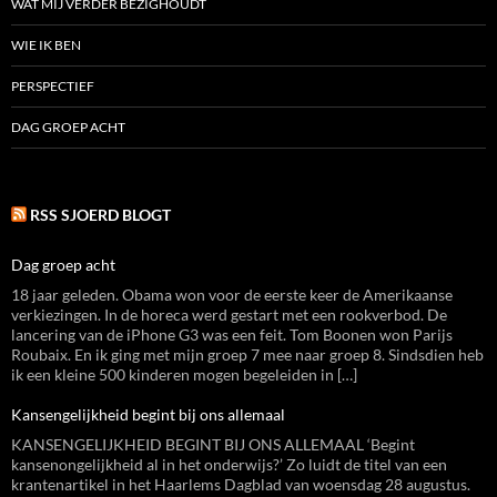
WAT MIJ VERDER BEZIGHOUDT
WIE IK BEN
PERSPECTIEF
DAG GROEP ACHT
RSS SJOERD BLOGT
Dag groep acht
18 jaar geleden. Obama won voor de eerste keer de Amerikaanse
verkiezingen. In de horeca werd gestart met een rookverbod. De
lancering van de iPhone G3 was een feit. Tom Boonen won Parijs
Roubaix. En ik ging met mijn groep 7 mee naar groep 8. Sindsdien heb
ik een kleine 500 kinderen mogen begeleiden in […]
Kansengelijkheid begint bij ons allemaal
KANSENGELIJKHEID BEGINT BIJ ONS ALLEMAAL ‘Begint
kansenongelijkheid al in het onderwijs?’ Zo luidt de titel van een
krantenartikel in het Haarlems Dagblad van woensdag 28 augustus.