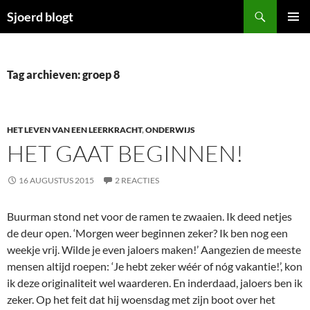
Ga
Zoeken
Sjoerd blogt
naar
PRIMAI
de
MENU
inhoud
Tag archieven: groep 8
HET LEVEN VAN EEN LEERKRACHT
,
ONDERWIJS
HET GAAT BEGINNEN!
16 AUGUSTUS 2015
2 REACTIES
Buurman stond net voor de ramen te zwaaien. Ik deed netjes
de deur open. ‘Morgen weer beginnen zeker? Ik ben nog een
weekje vrij. Wilde je even jaloers maken!’ Aangezien de meeste
mensen altijd roepen: ‘Je hebt zeker wéér of nóg vakantie!’, kon
ik deze originaliteit wel waarderen. En inderdaad, jaloers ben ik
zeker. Op het feit dat hij woensdag met zijn boot over het