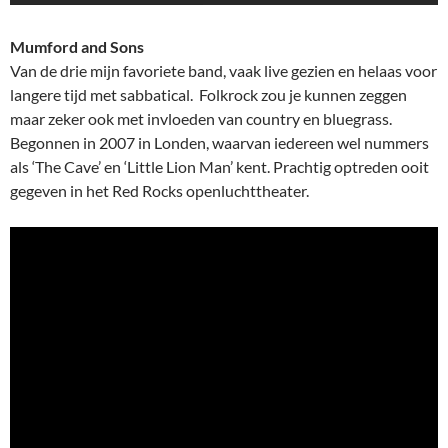
Mumford and Sons
Van de drie mijn favoriete band, vaak live gezien en helaas voor
langere tijd met sabbatical. Folkrock zou je kunnen zeggen
maar zeker ook met invloeden van country en bluegrass.
Begonnen in 2007 in Londen, waarvan iedereen wel nummers
als ‘The Cave’ en ‘Little Lion Man’ kent. Prachtig optreden ooit
gegeven in het Red Rocks openluchttheater.