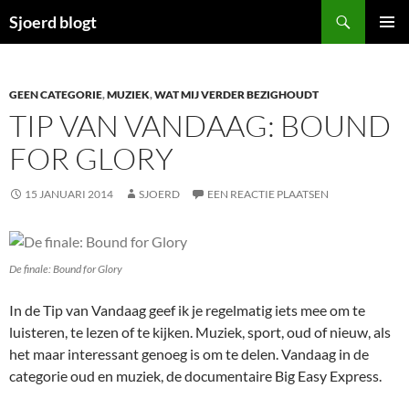
Ga
Zoeken
Sjoerd blogt
naar
PRIMAI
de
MENU
inhoud
GEEN CATEGORIE
,
MUZIEK
,
WAT MIJ VERDER BEZIGHOUDT
TIP VAN VANDAAG: BOUND
FOR GLORY
15 JANUARI 2014
SJOERD
EEN REACTIE PLAATSEN
De finale: Bound for Glory
In de Tip van Vandaag geef ik je regelmatig iets mee om te
luisteren, te lezen of te kijken. Muziek, sport, oud of nieuw, als
het maar interessant genoeg is om te delen. Vandaag in de
categorie oud en muziek, de documentaire Big Easy Express.