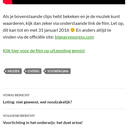
Als je bovenstaande clips hebt bekeken en je de muziek kunt
waarderen, kijk dan zeker via onderstaande link de film. Let op,
dit kan tot en met 31 januari 2016
En anders altijd te
vinden via de officiële site:
bigeasyexpress.com
Klik hier voor de film op uitzending gemist
MUZIEK
OVERIG
VOORPAGINA
Bericht
VORIG BERICHT
navigatie
Loting: niet gewenst, wel noodzakelijk?
VOLGEND BERICHT
Voorlichting in het onderwijs: het doet ertoe!