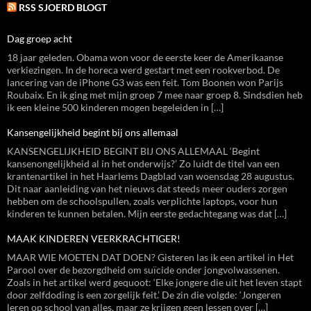
RSS SJOERD BLOGT
Dag groep acht
18 jaar geleden. Obama won voor de eerste keer de Amerikaanse
verkiezingen. In de horeca werd gestart met een rookverbod. De
lancering van de iPhone G3 was een feit. Tom Boonen won Parijs
Roubaix. En ik ging met mijn groep 7 mee naar groep 8. Sindsdien heb
ik een kleine 500 kinderen mogen begeleiden in […]
Kansengelijkheid begint bij ons allemaal
KANSENGELIJKHEID BEGINT BIJ ONS ALLEMAAL ‘Begint
kansenongelijkheid al in het onderwijs?’ Zo luidt de titel van een
krantenartikel in het Haarlems Dagblad van woensdag 28 augustus.
Dit naar aanleiding van het nieuws dat steeds meer ouders zorgen
hebben om de schoolspullen, zoals verplichte laptops, voor hun
kinderen te kunnen betalen. Mijn eerste gedachtegang was dat […]
MAAK KINDEREN VEERKRACHTIGER!
MAAR WIE MOETEN DAT DOEN? Gisteren las ik een artikel in Het
Parool over de bezorgdheid om suïcide onder jongvolwassenen.
Zoals in het artikel werd gequoot: ‘Elke jongere die uit het leven stapt
door zelfdoding is een zorgelijk feit.’ De zin die volgde: ‘Jongeren
leren op school van alles, maar ze krijgen geen lessen over […]