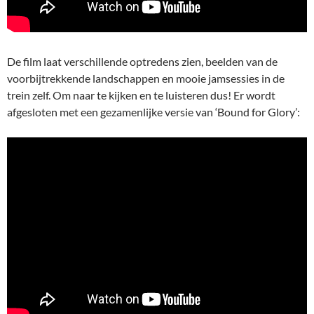
De film laat verschillende optredens zien, beelden van de
voorbijtrekkende landschappen en mooie jamsessies in de
trein zelf. Om naar te kijken en te luisteren dus! Er wordt
afgesloten met een gezamenlijke versie van ‘Bound for Glory’: