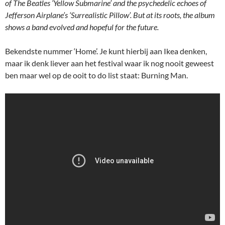
of The Beatles ‘Yellow Submarine’ and the psychedelic echoes of
Jefferson Airplane’s ‘Surrealistic Pillow’. But at its roots, the album
shows a band evolved and hopeful for the future.
Bekendste nummer ‘Home’. Je kunt hierbij aan Ikea denken,
maar ik denk liever aan het festival waar ik nog nooit geweest
ben maar wel op de ooit to do list staat: Burning Man.