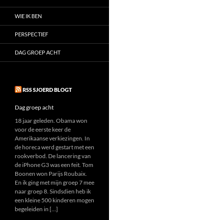
WIE IK BEN
PERSPECTIEF
DAG GROEP ACHT
RSS SJOERD BLOGT
Dag groep acht
18 jaar geleden. Obama won
voor de eerste keer de
Amerikaanse verkiezingen. In
de horeca werd gestart met een
rookverbod. De lancering van
de iPhone G3 was een feit. Tom
Boonen won Parijs Roubaix.
En ik ging met mijn groep 7 mee
naar groep 8. Sindsdien heb ik
een kleine 500 kinderen mogen
begeleiden in […]