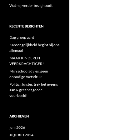
Wat mij verder bezighoudt
RECENTE BERICHTEN
Dag groep acht
Kansengelijkheid begint bij ons
allemaal
MAAK KINDEREN
VEERKRACHTIGER!
Mijn schooladvies: geen
onnodige toetsdruk
Politici: luister, trek het je eens
aan & geef het goede
voorbeeld!
ARCHIEVEN
juni 2026
augustus 2024