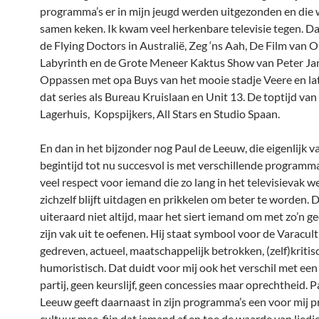
programma’s er in mijn jeugd werden uitgezonden en die w
samen keken. Ik kwam veel herkenbare televisie tegen. Dat
de Flying Doctors in Australië, Zeg ‘ns Aah, De Film van 
Labyrinth en de Grote Meneer Kaktus Show van Peter Ja
Oppassen met opa Buys van het mooie stadje Veere en la
dat series als Bureau Kruislaan en Unit 13. De toptijd van
Lagerhuis, Kopspijkers, All Stars en Studio Spaan.
En dan in het bijzonder nog Paul de Leeuw, die eigenlijk v
begintijd tot nu succesvol is met verschillende programma
veel respect voor iemand die zo lang in het televisievak w
zichzelf blijft uitdagen en prikkelen om beter te worden. D
uiteraard niet altijd, maar het siert iemand om met zo’n 
zijn vak uit te oefenen. Hij staat symbool voor de Varacul
gedreven, actueel, maatschappelijk betrokken, (zelf)kritis
humoristisch. Dat duidt voor mij ook het verschil met een
partij, geen keurslijf, geen concessies maar oprechtheid. P
Leeuw geeft daarnaast in zijn programma’s een voor mij p
cultuur mee, fijn dat iemand af en toe de waarde van liedj