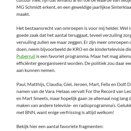
MG Schmidt erkent, en een geweldige jaarlijkse Sinterkla
maakt.
Het bestaansrecht van omroepen is voor mij helder. Wel i
goede zaak dat het aantal teruggaat, teveel verzuiling zor
vervuiling zullen we maar zeggen. Er zijn meer omroepen d
doen, neem bijvoorbeeld de KRO en de kindertelevisie die
Puberruil
is een favoriet programma. Maar het mag allem
efficiënter georganiseerd worden. De politiek zou daar e
aan kunnen nemen.
Paul, Matthijs, Claudia, Giel, Jeroen, Mart, Felix en Dolf.
namen van de Vara. Helaas vervalt For the Record van Le
en Mart Smeets, maar hopelijk gaan ze allemaal nog lang 
maken van andere televisie- en radioprogramma’s. Geluk
met BNN, want enige verfrissing is altijd welkom!
Bekijk hier een aantal favoriete fragmenten: