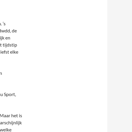
 ’s
dwdd, de
ijk en
 tijdstip
iefst elke
n
u Sport,
 Maar het is
rschijnlijk
 welke