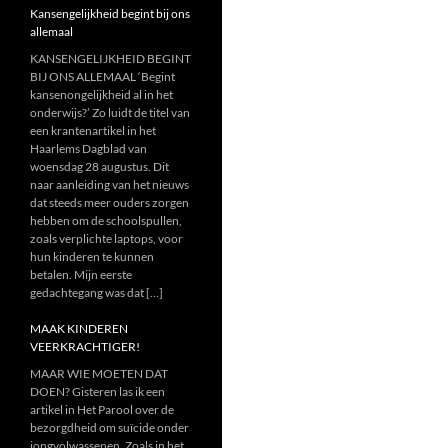
Kansengelijkheid begint bij ons
allemaal
KANSENGELIJKHEID BEGINT
BIJ ONS ALLEMAAL ‘Begint
kansenongelijkheid al in het
onderwijs?’ Zo luidt de titel van
een krantenartikel in het
Haarlems Dagblad van
woensdag 28 augustus. Dit
naar aanleiding van het nieuws
dat steeds meer ouders zorgen
hebben om de schoolspullen,
zoals verplichte laptops, voor
hun kinderen te kunnen
betalen. Mijn eerste
gedachtegang was dat […]
MAAK KINDEREN
VEERKRACHTIGER!
MAAR WIE MOETEN DAT
DOEN? Gisteren las ik een
artikel in Het Parool over de
bezorgdheid om suïcide onder
jongvolwassenen. Zoals in het