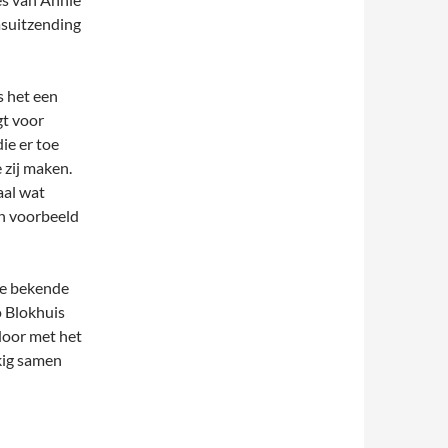
asuitzending
s het een
gt voor
ie er toe
 zij maken.
aal wat
en voorbeeld
 De bekende
o Blokhuis
door met het
kig samen