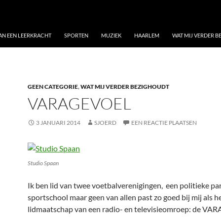
VAN EEN LEERKRACHT
SPORTEN
MUZIEK
HAARLEM
WAT MIJ VERDER 
GEEN CATEGORIE
,
WAT MIJ VERDER BEZIGHOUDT
VARAGEVOEL
3 JANUARI 2014
SJOERD
EEN REACTIE PLAATSEN
Studio Spaan
Ik ben lid van twee voetbalverenigingen, een politieke par
sportschool maar geen van allen past zo goed bij mij als h
lidmaatschap van een radio- en televisieomroep: de VARA