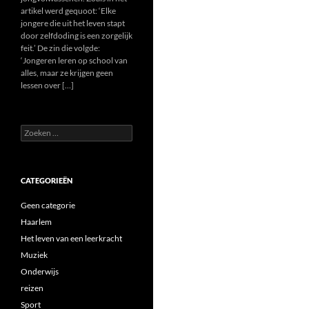
artikel werd gequoot: ‘Elke
jongere die uit het leven stapt
door zelfdoding is een zorgelijk
feit.’ De zin die volgde:
‘Jongeren leren op school van
alles, maar ze krijgen geen
lessen over […]
Zoeken
naar:
CATEGORIEËN
Geen categorie
Haarlem
Het leven van een leerkracht
Muziek
Onderwijs
reizen
Sport