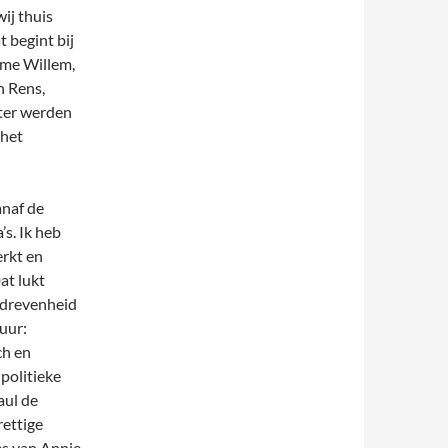
ij thuis
 begint bij
Ome Willem,
n Rens,
ter werden
 het
anaf de
’s. Ik heb
erkt en
at lukt
gedrevenheid
tuur:
ch en
 politieke
aul de
rettige
es van Annie