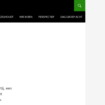
BEZIGHOUDT
WIE IK BEN
PERSPECTIEF
DAG GROEP ACHT
tij, een
et
.