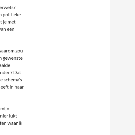
derwets?
n politieke
t je met
 van een
t waarom zou
gen gewenste
aalde
enden? Dat
de schema’s
eeft in haar
r mijn
nier lukt
ten waar ik