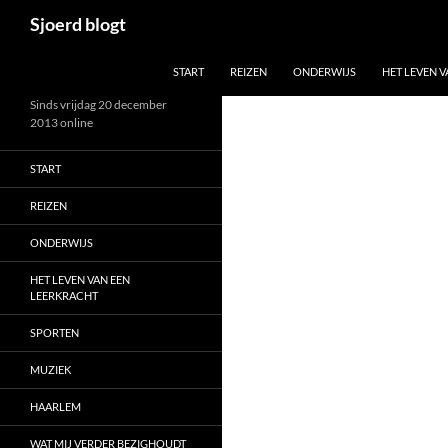
Ga
Zoeken
Sjoerd blogt
naar
de
START
REIZEN
ONDERWIJS
HET LEVEN 
inhoud
Sinds vrijdag 20 december
2013 online
START
REIZEN
ONDERWIJS
HET LEVEN VAN EEN
LEERKRACHT
SPORTEN
MUZIEK
HAARLEM
WAT MIJ VERDER BEZIGHOUDT