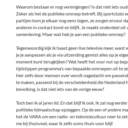
Waarom bestaan er nog verenigingen? Is dat niet iets ou
Zeker als het de publieke omroep betreft. Bij sportclubs e
partijen kom je elkaar nog eens tegen, ze zorgen ervoor da
anderen in contact komt en blijft. Je maakt onderdeel uit
samenleving. Maar wat heb je aan een publieke omroep?
Tegenwoordig kijk ik haast geen live televisie meer, wan
je je aanpassen als je via uitzending gemist alles op je ei
moment kunt terugkijken? Wat heeft het voor nut op bep
tijdstippen programma’s van bepaalde omroepen uit te z
hier zelfs door mensen over wordt nagedacht om passen
te maken, passend bij de verscheidenheid die Nederland h
bevolking, is dat niet iets van de vorige eeuw?
Toch ben ik al jaren lid. En dat blijf ik ook. Ik zal nog eerde
politieke lidmaatschap opzeggen. Op de een of andere ma
het de VARA om een radio- en televisiecultuur neer te zet
me bij thuisvoel, waar ik zelfs soms thuis voor blijf.