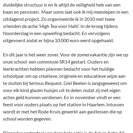
duidelijke structuur is en ik altijd de veiligheid heb van een
baan en pensioen. Maar soms laat ook ik mij meeslepen in een
uitdagend project. Zo organiseerde ik in 2010 met twee
vrienden de actie ‘High Tea voor Haïti’. In de kroeg tijdens
Noorderslag in een opwelling bedacht. En vervolgens
uitgevoerd zodat er bijna 10.000 euro werd opgehaald.
En dit jaar is het weer zover. Voor de zomervakantie zijn we op
onze school een commissie SR14 gestart. Ouders en
leerkrachten hebben plannen bedacht voor het huidige
schooljaar om op creatieve, originele en educatieve wijze aan
te sluiten bij Serious Request. Giel Beelen is langsgeweest om
voor elk kind glazen huisjes uit te delen zodat zij met eigen
acties geld kunnen verdienen. En in november vindt er een
feest voor ouders plaats op het station in Haarlem. Intussen
wordt er met het Rode Kruis gewerkt aan gastlessen die op
school worden gegeven.
Bijzonder onderdeel van deze hele actie is de Ark in Actie All