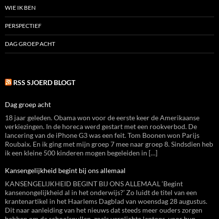
WIE IK BEN
PERSPECTIEF
DAG GROEP ACHT
RSS SJOERD BLOGT
Dag groep acht
18 jaar geleden. Obama won voor de eerste keer de Amerikaanse
verkiezingen. In de horeca werd gestart met een rookverbod. De
lancering van de iPhone G3 was een feit. Tom Boonen won Parijs
Roubaix. En ik ging met mijn groep 7 mee naar groep 8. Sindsdien heb
ik een kleine 500 kinderen mogen begeleiden in […]
Kansengelijkheid begint bij ons allemaal
KANSENGELIJKHEID BEGINT BIJ ONS ALLEMAAL ‘Begint
kansenongelijkheid al in het onderwijs?’ Zo luidt de titel van een
krantenartikel in het Haarlems Dagblad van woensdag 28 augustus.
Dit naar aanleiding van het nieuws dat steeds meer ouders zorgen
hebben om de schoolspullen, zoals verplichte laptops, voor hun