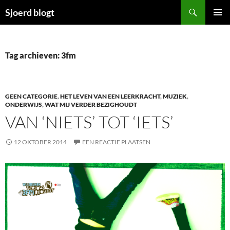
Ga
Zoeken
Sjoerd blogt
naar
PRIMAI
de
MENU
inhoud
Tag archieven: 3fm
GEEN CATEGORIE
,
HET LEVEN VAN EEN LEERKRACHT
,
MUZIEK
,
ONDERWIJS
,
WAT MIJ VERDER BEZIGHOUDT
VAN ‘NIETS’ TOT ‘IETS’
12 OKTOBER 2014
EEN REACTIE PLAATSEN