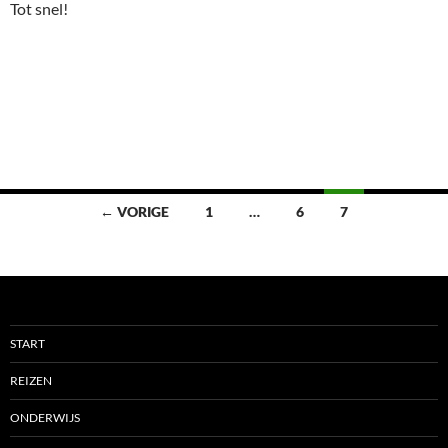
Tot snel!
Berichten
← VORIGE
1
…
6
7
navigatie
START
REIZEN
ONDERWIJS