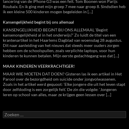
lancering van de iPhone G3 was een feit. Tom Boonen won Parijs
Roubaix. En ik ging met mijn groep 7 mee naar groep 8. Sindsdien heb
ik een kleine 500 kinderen mogen begeleiden in […]
Kansengelijkheid begint bij ons allemaal
KANSENGELIJKHEID BEGINT BIJ ONS ALLEMAAL ‘Begint
kansenongelijkheid al in het onderwijs?’ Zo luidt de titel van een
krantenartikel in het Haarlems Dagblad van woensdag 28 augustus.
Dit naar aanleiding van het nieuws dat steeds meer ouders zorgen
hebben om de schoolspullen, zoals verplichte laptops, voor hun
kinderen te kunnen betalen. Mijn eerste gedachtegang was dat […]
MAAK KINDEREN VEERKRACHTIGER!
MAAR WIE MOETEN DAT DOEN? Gisteren las ik een artikel in Het
Parool over de bezorgdheid om suïcide onder jongvolwassenen.
Zoals in het artikel werd gequoot: ‘Elke jongere die uit het leven stapt
door zelfdoding is een zorgelijk feit.’ De zin die volgde: ‘Jongeren
leren op school van alles, maar ze krijgen geen lessen over […]
Zoeken
naar: